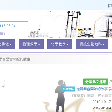
[
3.05.24
險」
動手做
物理教學
化學教學
資訊生物地科
從音樂盒開始的故事
„
/
分享此文連結
從音樂盒開始的故事@z
分享連結
(文章歡迎轉載，務必尊重
2019-10-1
2017-01-04 