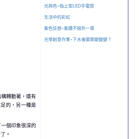
光與色~指上型LED手電筒
生活中的彩虹
紫色狂想~紫鑽不賠外一章
光學創意作業~下水後圖案變變變？
結構轉動著，還有
駐足的，另一種是
有一個印象很深的
去了。