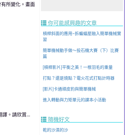
會有所變化。畫面
你可能感興趣的文章
槓桿斜面的應用~拆蝙蝠屋融入簡單機械實
習
簡單機械動手做～投石機大賽（下）比賽
篇
[槓桿影片]平衡之美！一根羽毛的重量
打點？還是燒點？電火花式打點計時器
[影片]卡通頑皮豹與簡單機械
進入轉動與力矩單元的課本小活動
譯。請欣賞...
隨機好文
乾的沙濕的沙