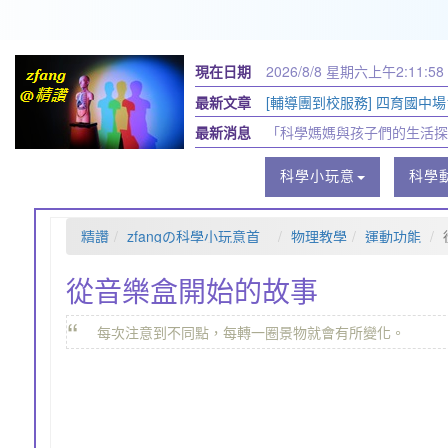
現在日期
2026/8/8 星期六
上午2:11:58
最新文章
[輔導團到校服務] 四育國中場11
最新消息
「科學媽媽與孩子們的生活探
科學小玩意
科學
精讚
zfangの科學小玩意首
物理教學
運動功能
頁
從音樂盒開始的故事
“
每次注意到不同點，每轉一圈景物就會有所變化。