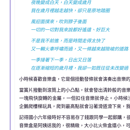
夜晚變成白天，白天變成歲月
我在歲月裡越走越快，卻只是原地踏圈
風迎面撲來，吹到脖子後面
一切的一切對我來說都好遙遠、好巨大
不是我不前進，而是時間走得太快了
又一輛火車呼嘯而過，又一條越來越險峻的道路
一季接著下一季，日出又日落
在逐漸縮短的歲月裡，我卻一如既往從未改變過
小時候喜歡音樂盒，它是個扭動發條就會演奏出音樂
當簧片撥動到滾筒上的小凸點，就會發出清鈴般的音
一塊飛快旋轉的金屬，一但扣住音樂就停止。小時候沒錢買
企鵝爬樓梯玩具，爬到最高點就會沿著滑道滑下來，
記得國小六年級時好不容易存了錢跟同學一起郵購，卻
音樂盒是阿姨送我的，很精緻，大小比火柴盒還小，