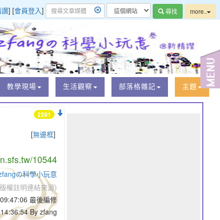
精讚
] [
會員登入
]
尋找
more..
教學現場
生活觀察
部落格雜記
主題
2281
[
無邊框
]
/n.sfs.tw/10544
fangの科學小玩意
版權註明連結來源)
7 09:47:06 最後編修
14:36:54 By zfang