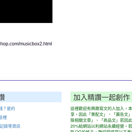
.com/musicbox2.html
讚
加入精讚一起創作
錢？是的
這裡歡迎有興趣寫文的人加入，
享，因此「業配文」、「廣告文
這裡
險相關文章」、「商品文」若因
動記錄等資訊
20%給網站以利網站永續經營。
BLOG的格主，歡迎您填寫以下