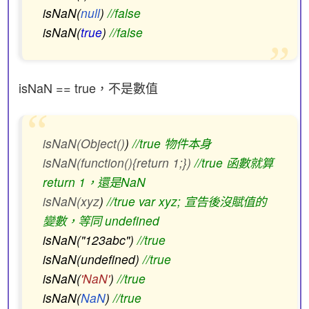
isNaN(
null
)
//false
isNaN(
true
)
//false
isNaN == true，不是數值
isNaN(Object()
)
//true 物件本身
isNaN(function(){return 1;})
//true 函數就算
return 1，還是NaN
isNaN(xyz
)
//true var xyz; 宣告後沒賦值的
變數，等同 undefined
isNaN("123abc")
//true
isNaN(undefined)
//true
isNaN(
'NaN'
)
//true
isNaN(
NaN
)
//true