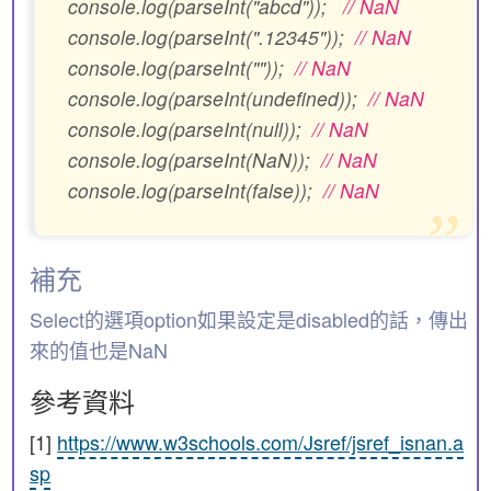
console.log(parseInt("abcd"));
// NaN
console.log(parseInt(".12345"));
// NaN
console.log(parseInt(""));
// NaN
console.log(parseInt(undefined));
// NaN
console.log(parseInt(null));
// NaN
console.log(parseInt(NaN));
// NaN
console.log(parseInt(false));
// NaN
補充
Select的選項option如果設定是disabled的話，傳出
來的值也是NaN
參考資料
[1]
https://www.w3schools.com/Jsref/jsref_isnan.a
sp