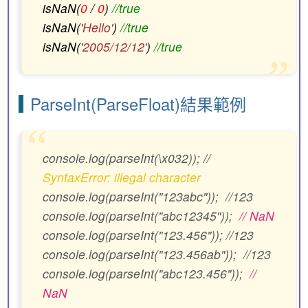
isNaN(
0
/
0
)
//true
isNaN(
'Hello'
)
//true
isNaN(
'2005/12/12'
)
//true
ParseInt(ParseFloat)結果範例
console.log(parseInt(\x032)); //
SyntaxError: illegal character
console.log(parseInt("123abc")); //123
console.log(parseInt("abc12345"));
// NaN
console.log(parseInt("123.456")); //123
console.log(parseInt("123.456ab")); //123
console.log(parseInt("abc123.456"));
//
NaN