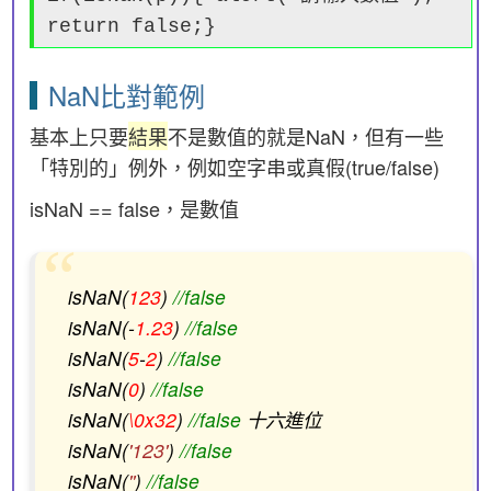
return false;}
NaN比對範例
基本上只要
結果
不是數值的就是NaN，但有一些
「特別的」例外，例如空字串或真假(true/false)
isNaN == false，是數值
isNaN(
123
)
//false
isNaN(-
1.23
)
//false
isNaN(
5
-
2
)
//false
isNaN(
0
)
//false
isNaN(
\0x32
)
//false
十六進位
isNaN(
'123'
)
//false
isNaN(
''
)
//false