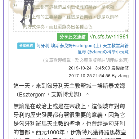
“
許多教堂都有這樣造型別緻優雅的樂器，是歌頌、
敬拜上帝的主要樂器。雖然是管樂器，卻是以鋼琴
„
的方式彈奏，而且還能奏出各種音色
//n.sfs.tw/11961
分享此文連結
匈牙利-埃斯泰戈姆Esztergom(上)-天主教堂與管
分享連結
風琴 @zfangの科學小玩意
(文章歡迎轉載，務必尊重版權註明連結來源)
2019-10-24 13:45:09 最後編修
2017-10-25 21:54:56 By zfang
這一天，來到匈牙利天主教聖城－埃斯泰戈姆
（Esztergom，艾斯特戈姆）。
無論是在政治上或是在宗教上，這個城市對匈
牙利的歷史發展都有著很重要的意義，因為它
是匈牙利羅馬天主教的聖地，也曾經是匈牙利
的首都。西元1000年，伊斯特凡獲得羅馬教皇