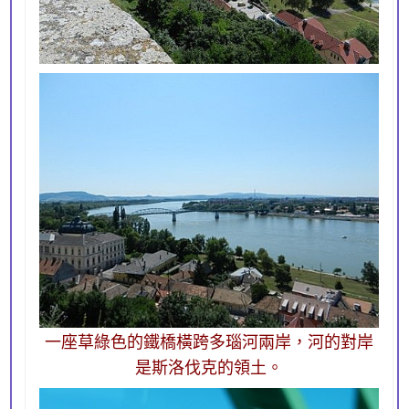
一座草綠色的鐵橋橫跨多瑙河兩岸，河的對岸
是斯洛伐克的領土。