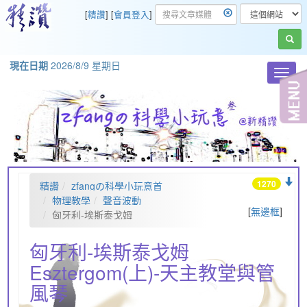
[
精讚
] [
會員登入
]
現在日期
2026/8/9 星期日
Toggl
navig
1270
精讚
zfangの科學小玩意首
頁
物理教學
聲音波動
[
無邊框
]
匈牙利-埃斯泰戈姆
Esztergom(上)-天主教堂與管風琴
匈牙利-埃斯泰戈姆
Esztergom(上)-天主教堂與管
風琴