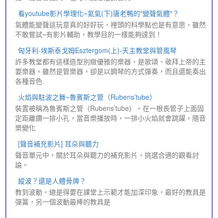
看youtube影片學理化~氦氣(下)唐老鴨的"變聲氣體"？
氣體能變聲這玩意真的好好玩，裡頭的科學點也是有意思，雖然
不敢嘗試~有影片輔助，教學目的一樣能夠達到！
匈牙利-埃斯泰戈姆Esztergom(上)-天主教堂與管風琴
許多教堂都有這樣造型別緻優雅的樂器，是歌頌、敬拜上帝的主
要樂器。雖然是管樂器，卻是以鋼琴的方式彈奏，而且還能奏出
各種音色
火焰與駐波之舞~魯賓斯之管（Rubens’tube）
裝置被稱為魯賓斯之管（Rubens’tube）。在一根長管子上面固
定距離鑽一排小孔，當音樂播放時，一排小火焰就會跳躍，隨音
樂變化
[聲音補充影片] 耳朵與聽力
聲音單元中，關於耳朵與聽力的補充影片，挑選合適的觀看討
論。
縱波？還是人體骨牌？
教到波動，總是得要在課堂上示範才能加深印象，最好的教具是
彈簧，另一個波動最棒的教具是