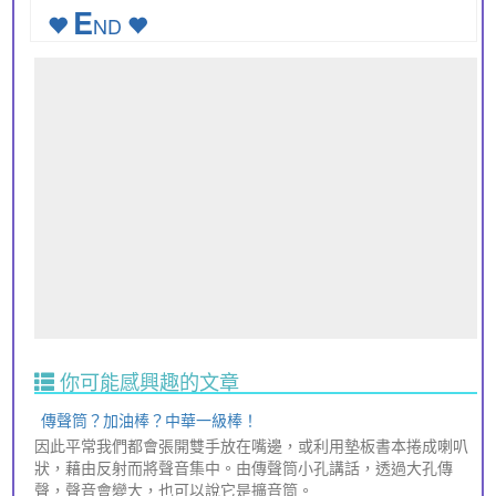
E
ND
你可能感興趣的文章
傳聲筒？加油棒？中華一級棒！
因此平常我們都會張開雙手放在嘴邊，或利用墊板書本捲成喇叭
狀，藉由反射而將聲音集中。由傳聲筒小孔講話，透過大孔傳
聲，聲音會變大，也可以說它是擴音筒。