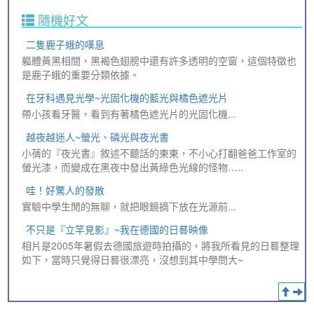
隨機好文
二隻鹿子蛾的嘆息
軀體黃黑相間，黑褐色翅膀中還有許多透明的空窗，這個特徵也
是鹿子蛾的重要分類依據。
在牙科遇見光學~光固化機的藍光與橘色遮光片
帶小孩看牙醫，看到有著橘色遮光片的光固化機...
越夜越迷人~螢光、磷光與夜光書
小蒨的『夜光書』敘述不聽話的東東，不小心打翻爸爸工作室的
螢光漆，而變成在黑夜中發出黃綠色光線的怪物…..
哇！好驚人的發散
實驗中學生閒的無聊，就把眼鏡摘下放在光源前...
不只是『立竿見影』~我在德國的日晷映像
相片是2005年暑假去德國旅遊時拍攝的，將我所看見的日晷整理
如下，當時只覺得日晷很漂亮，沒想到其中學問大~