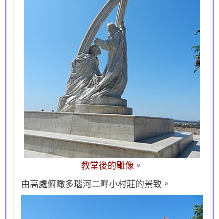
教堂後的雕像。
由高處俯瞰多瑙河二畔小村莊的景致。