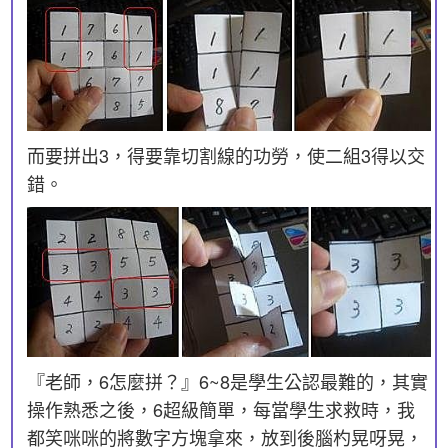
而要拼出3，得要靠切割線的功勞，使二組3得以交
錯。
『老師，6怎麼拼？』6~8是學生公認最難的，其實
操作熟悉之後，6超級簡單，每當學生求救時，我
都笑咪咪的將數字方塊拿來，放到後腦杓晃呀晃，