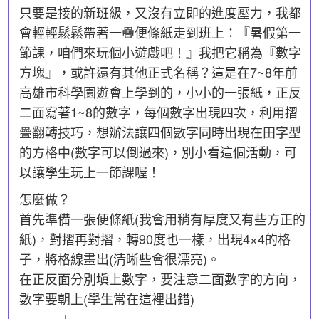
只要是接的新班級，又沒有立即的進度壓力，我都
會輕輕鬆鬆帶著一疊便條紙走到班上：『暑假第一
節課，咱們來玩個小遊戲吧！』我把它稱為『數字
方塊』，或許還有其他正式名稱？這是在7~8年前
高雄市科學園遊會上學到的，小小的一張紙，正反
二面寫著1~8的數字，每個數字出現四次，利用摺
疊翻轉技巧，想辦法讓四個數字同時出現在田字型
的方格中(數字可以倒過來)，別小看這個活動，可
以讓學生玩上一節課喔！
怎麼做？
首先準備一張便條紙(我會用稍有厚度又有些方正的
紙)，對摺再對摺，轉90度也一樣，出現4×4的格
子，將格線畫出(清晰些會很漂亮)。
在正反面分別塡上數字，要注意二面數字的方向，
數字要朝上(學生常在這裡出錯)