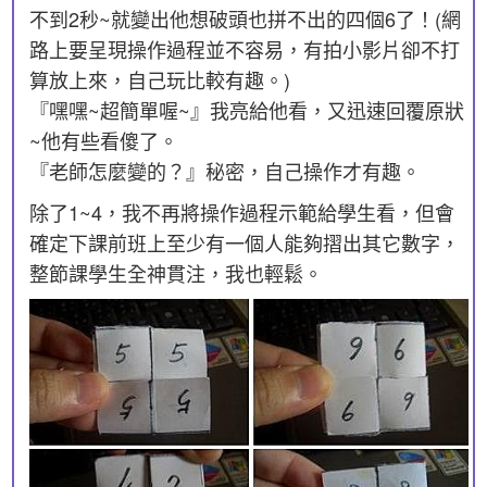
不到2秒~就變出他想破頭也拼不出的四個6了！(網
路上要呈現操作過程並不容易，有拍小影片卻不打
算放上來，自己玩比較有趣。)
『嘿嘿~超簡單喔~』我亮給他看，又迅速回覆原狀
~他有些看傻了。
『老師怎麼變的？』秘密，自己操作才有趣。
除了1~4，我不再將操作過程示範給學生看，但會
確定下課前班上至少有一個人能夠摺出其它數字，
整節課學生全神貫注，我也輕鬆。