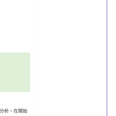
分析，在開始