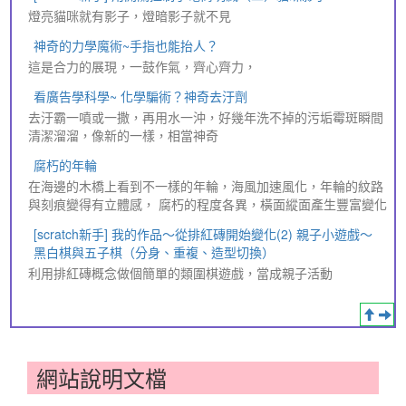
燈亮貓咪就有影子，燈暗影子就不見
神奇的力學魔術~手指也能抬人？
這是合力的展現，一鼓作氣，齊心齊力，
看廣告學科學~ 化學騙術？神奇去汙劑
去汙霸一噴或一撒，再用水一沖，好幾年洗不掉的污垢霉斑瞬間
清潔溜溜，像新的一樣，相當神奇
腐朽的年輪
在海邊的木橋上看到不一樣的年輪，海風加速風化，年輪的紋路
與刻痕變得有立體感， 腐朽的程度各異，橫面縱面產生豐富變化
[scratch新手] 我的作品～從排紅磚開始變化(2) 親子小遊戲～
黑白棋與五子棋（分身、重複、造型切換）
利用排紅磚概念做個簡單的類圍棋遊戲，當成親子活動
網站說明文檔