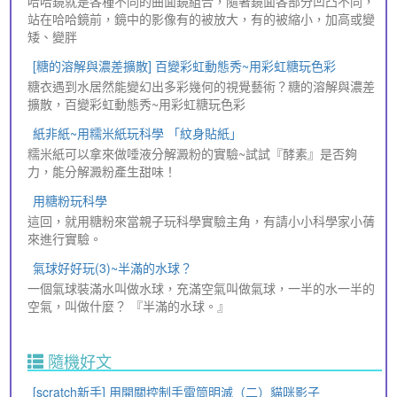
哈哈鏡就是各種不同的曲面鏡組合，隨著鏡面各部分凹凸不同，
站在哈哈鏡前，鏡中的影像有的被放大，有的被縮小，加高或變
矮、變胖
[糖的溶解與濃差擴散] 百變彩虹動態秀~用彩虹糖玩色彩
糖衣遇到水居然能變幻出多彩幾何的視覺藝術？糖的溶解與濃差
擴散，百變彩虹動態秀~用彩虹糖玩色彩
紙非紙~用糯米紙玩科學 「紋身貼紙」
糯米紙可以拿來做唾液分解澱粉的實驗~試試『酵素』是否夠
力，能分解澱粉產生甜味！
用糖粉玩科學
這回，就用糖粉來當親子玩科學實驗主角，有請小小科學家小蒨
來進行實驗。
氣球好好玩(3)~半滿的水球？
一個氣球裝滿水叫做水球，充滿空氣叫做氣球，一半的水一半的
空氣，叫做什麼？ 『半滿的水球。』
隨機好文
[scratch新手] 用開關控制手電筒明滅（二）貓咪影子