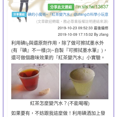
//n.sfs.tw/13637
分享此文連結
碘的小魔術~『紅茶變汽水』@zfangの科學小玩意
分享連結
(文章歡迎轉載，務必尊重版權註明連結來源)
2019-10-23 09:52:33 最後編修
2019-10-09 17:15:02 By zfang
利用碘I
與還原劑作用，除了做可擦拭墨水外
2
(有『碘』不一樣(3)~自製『可擦拭墨水筆』)，
還可做個趣味效果的『紅茶變汽水』小實驗。
紅茶怎麼變汽水？(不能喝喔)
如果要有，不妨跟我這麼做！利用碘酒加上發