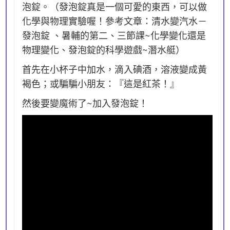
泡錠。（發泡錠真是一個可愛的東西，可以做
化學與物理實驗喔！參考文章：清水變汽水－
發泡錠 、暑輔的第二、三節課~化學變化還是
物理變化、發泡錠的科學遊戲~潛水艇）
首先在小杯子中加水，滴入碘酒，溶液變成黃
褐色；或騙騙小朋友：『這是紅茶！』
然後要變魔術了~加入發泡錠！