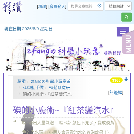
[
精讚
] [
會員登入
]
現在日期
2026/8/9 星期日
Toggl
navig
3365
精讚
zfangの科學小玩意首
頁
科學動手做
輕鬆隨意玩
[
無邊框
]
碘的小魔術~『紅茶變汽水』
碘的小魔術~『紅茶變汽水』
“
哇~湧出大量氣泡！ 哇~哇~顏色不見了，變成淡黃
„
色的汽水囉！(小朋友會喜歡汽水的冒泡效果！)