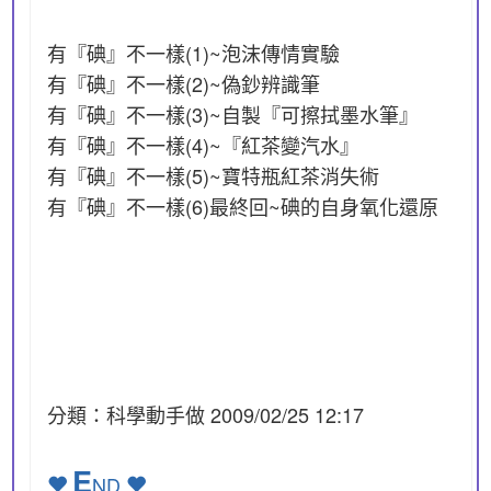
有『碘』不一樣(1)~泡沫傳情實驗
有『碘』不一樣(2)~偽鈔辨識筆
有『碘』不一樣(3)~自製『可擦拭墨水筆』
有『碘』不一樣(4)~『紅茶變汽水』
有『碘』不一樣(5)~寶特瓶紅茶消失術
有『碘』不一樣(6)最終回~碘的自身氧化還原
分類：科學動手做 2009/02/25 12:17
E
ND