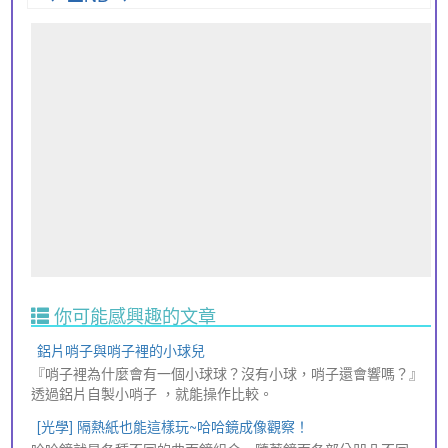
你可能感興趣的文章
鋁片哨子與哨子裡的小球兒
『哨子裡為什麼會有一個小球球？沒有小球，哨子還會響嗎？』
透過鋁片自製小哨子 ，就能操作比較。
[光學] 隔熱紙也能這樣玩~哈哈鏡成像觀察！