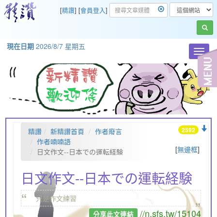
[
精讚
] [
會員登入
]
現在日期
2026/8/7 星期五
Toggl
navig
2592
精讚
新精讚首頁
作者廢言
作者喃喃語
[
無邊框
]
日文作文--日本での運転経験
日文作文--日本での運転経験
“
„
只是作文練習
//n.sfs.tw/15104
分享此文連結