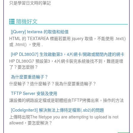
只是學習日文時的筆記
隨機好文
[jQuery] textarea 的取值和給值
HTML 的 TEXTAREA 標籤若要用 jquery 取值，不能使用 .text()
或 .html() ，使用 .
[HP DL380G7] 生效啟動第3，4片網卡/開啟或關閉內建的網卡
HP DL380G7 預設第3，4片網卡裝完系統後找不到，難道是壞
了？要怎麼辦？
為什麼要重造輪子？
什麼輪子？造什麼輪子？我為什麼要重造輪子？
TFTP Server 安裝及使用
讓設備的網路設定檔或是韌體經由TFTP拷備出來，操作的方法
[CodeIgniter3] 解決無法上傳特定檔案(.sb2)的問題
上傳時出現The filetype you are attempting to upload is not
allowed，要怎麼解決？