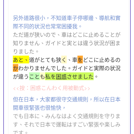
另外道路很小，不知道車子停哪邊、導航和實
際不同的状況也常常困擾我。
ただ道が狭いので、車はどこに止めることが
知りません、ガイドと実とは違う状況が困ま
りました。
あと、
道がとても狭
く
、車
を
どこに止めるの
か
わかりませんでした。ガイドと実際の状況
が違う
こと
も
私を
困惑
させました
。
<<按：困惑こんわく用被動式>>
但在日本，大家都很守交通規則，所以在日本
開車很緊張也很愉快，
でも日本に、みんなはよく交通規則を守りま
す、それで日本で運転はすごい緊張や楽しみ
です。