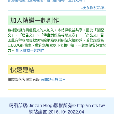
..更多關於精讚..
加入精讚一起創作
這裡歡迎有興趣寫文的人加入，本站採收益共享，因此「業配
文」、「廣告文」、「傳直銷保險相關文章」、「商品文」若
因此有營收需貢獻20%給網站以利網站永續經營。若您想成為
此BLOG的格主，歡迎您填寫以下表格申請，一起為優質好文努
力。
加入精讚一起創作
快速連結
精讚部落客服留言版
有問題這裡留言
精讚部落(Jinzan Blog)版權所有© http://n.sfs.tw/
網站建置 2016.10~2022.04