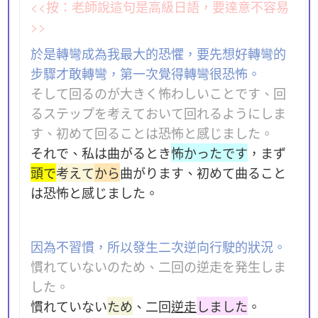
<<按：老師說這句是高級日語，要達意不容易
>>
於是轉彎成為我最大的恐懼，要先想好轉彎的
步驟才敢轉彎，第一次覺得轉彎很恐怖。
そして回るのが大きく怖わしいことです、回
るステップを考えておいて回れるようにしま
す、初めて回ることは恐怖と感じました。
それで、私は曲がるとき
怖かったです
，まず
頭で
考えて
から
曲がります、初めて曲ること
は恐怖と感じました。
因為不習慣，所以發生二次逆向行駛的狀況。
慣れていないのため、二回の逆走を発生しま
した。
慣れていない
ため
、二回
逆走
しました
。