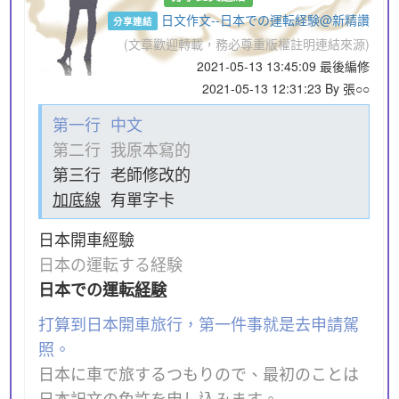
日文作文--日本での運転経験@新精讚
分享連結
(文章歡迎轉載，務必尊重版權註明連結來源)
2021-05-13 13:45:09 最後編修
2021-05-13 12:31:23 By 張○○
第一行 中文
第二行 我原本寫的
第三行 老師修改的
加底線
有單字卡
日本開車經驗
日本の運転する経験
日本での運転
経験
打算到日本開車旅行，第一件事就是去申請駕
照。
日本に車で旅するつもりので、最初のことは
日本訳文の免許を申し込みます。