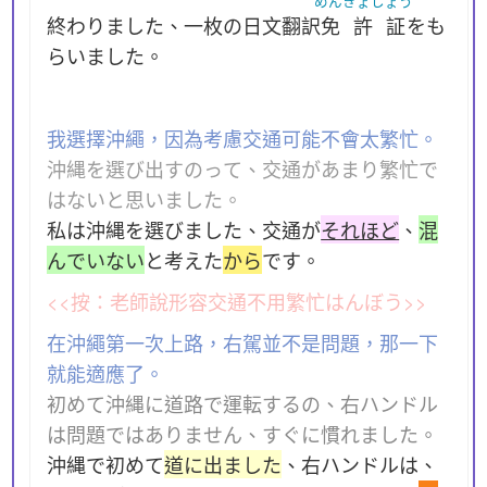
めんきょしょう
終わりました、一枚の日文翻訳
免許証
をも
らいました。
我選擇沖繩，因為考慮交通可能不會太繁忙。
沖縄を選び出すのって、交通があまり繁忙で
はないと思いました。
私は沖縄を選びました、交通が
それほど
、
混
んでいない
と考えた
から
です。
<<按：老師說形容交通不用繁忙はんぼう>>
在沖繩第一次上路，右駕並不是問題，那一下
就能適應了。
初めて沖縄に道路で運転するの、右ハンドル
は問題ではありません、すぐに慣れました。
沖縄で初めて
道に出ました
、右ハンドルは、