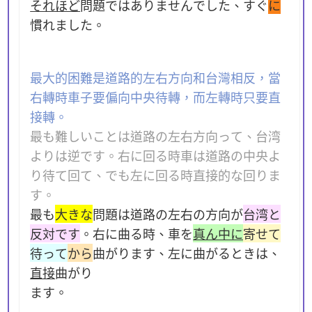
それほど
問題ではありませんでした、すぐ
に
慣れました。
最大的困難是道路的左右方向和台灣相反，當
右轉時車子要偏向中央待轉，而左轉時只要直
接轉。
最も難しいことは道路の左右方向って、台湾
よりは逆です。右に回る時車は道路の中央よ
り待て回て、でも左に回る時直接的な回りま
す。
最も
大きな
問題は道路の左右の方向が
台湾と
反対です
。右に曲る時、車を
真ん中に
寄せて
待って
から
曲がります、左に曲がるときは、
直接
曲がり
ます。