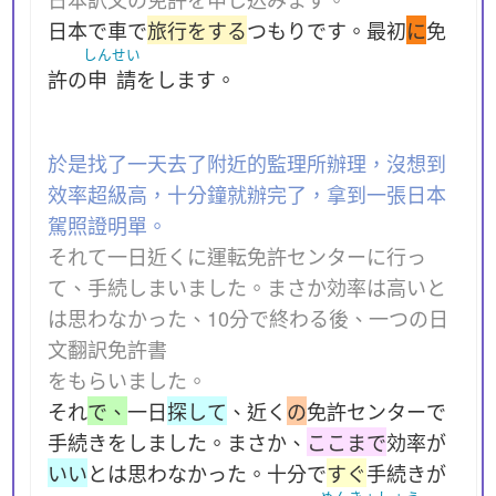
日本で車で
旅行をする
つもりです。最初
に
免
しんせい
許の
申請
をします。
於是找了一天去了附近的監理所辦理，沒想到
效率超級高，十分鐘就辦完了，拿到一張日本
駕照證明單。
それて一日近くに運転免許センターに行っ
て、手続しまいました。まさか効率は高いと
は思わなかった、10分で終わる後、一つの日
文翻訳免許書
をもらいました。
それ
で、
一日
探して
、近く
の
免許センターで
手続きをしました。まさか、
ここまで
効率が
いい
とは思わなかった。十分で
すぐ
手続きが