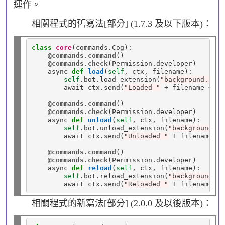
運作。
相關程式的舊寫法[部分] (1.7.3 及以下版本)：
class
core
(commands.Cog):

@commands.command
()

@commands.check
(Permission
.
developer)

    async 
def
load
(
self
, ctx, filename):

self
.bot
.
load_extension(
"background."
+
 
        await ctx
.
send(
"Loaded "
+
 filename 
+
" 
@commands.command
()

@commands.check
(Permission
.
developer)

    async 
def
unload
(
self
, ctx, filename):

self
.bot
.
unload_extension(
"background."
        await ctx
.
send(
"Unloaded "
+
 filename 
+
@commands.command
()

@commands.check
(Permission
.
developer)

    async 
def
reload
(
self
, ctx, filename):

self
.bot
.
reload_extension(
"background."
        await ctx
.
send(
"Reloaded "
+
 filename 
+
相關程式的新寫法[部分] (2.0.0 及以後版本)：