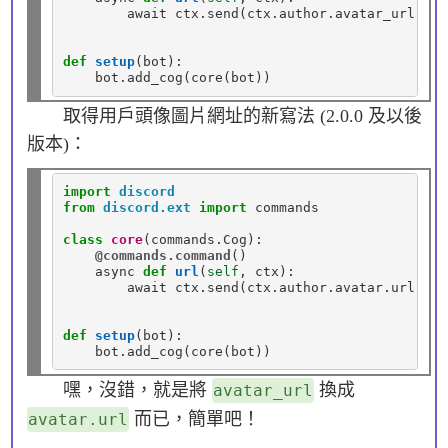
        await ctx
.
send(ctx
.
author
.
avatar_url)

def
setup
(bot):

    bot
.
取得用戶頭像圖片網址的新寫法 (2.0.0 及以後
版本)：
import
discord
from
discord.ext
import
 commands

class
core
(commands
.
Cog):

@commands.command
()

    async 
def
url
(
self
, ctx):

        await ctx
.
send(ctx
.
author
.
avatar.url)

def
setup
(bot):

    bot
.
嘿，沒錯，就是將
換成
avatar_url
而已，簡單吧！
avatar.url