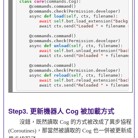
class
core
(commands.Cog):

@commands.command
()

@commands.check
(Permission
.
developer)

    async 
def
load
(
self
, ctx, filename):

await
self
.bot
.
load_extension(
"backgroun
        await ctx
.
send(
"Loaded "
+
 filename 
+
" 
@commands.command
()

@commands.check
(Permission
.
developer)

    async 
def
unload
(
self
, ctx, filename):

await
self
.bot.
unload_extension(
"backgro
        await ctx
.
send(
"Unloaded "
+
 filename 
+
@commands.command
()

@commands.check
(Permission
.
developer)

    async 
def
reload
(
self
, ctx, filename):

await
self
.bot.
reload_extension(
"backgro
        await ctx
.
send(
"Reloaded "
+
 filename 
+
Step3. 更新機器人 Cog 被加載方式
沒錯，既然讀取 Cog 的方式被改成了異步協程
(Coroutines)，那當然被讀取的 Cog 也一併被更新成