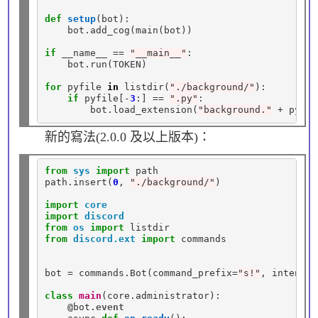
def
setup
(bot):

    bot.add_cog(main(bot))

if
 __name__ 
==
"__main__"
:

    bot
.
run(TOKEN)

for
 pyfile 
in
 listdir(
"./background/"
):

if
 pyfile[
-
3
:] 
==
".py"
:

        bot
.
load_extension(
"background."
+
 pyfil
新的寫法(2.0.0 及以上版本)：
from
sys
import
 path

path
.
insert(
0
, 
"./background/"
)

import
core
import
discord
from
os
import
from
discord.ext
import
 commands

bot 
=
 commands
.
Bot(command_prefix
=
"s!"
, intents
=
class
main
(core
.
administrator):

@
bot
.event