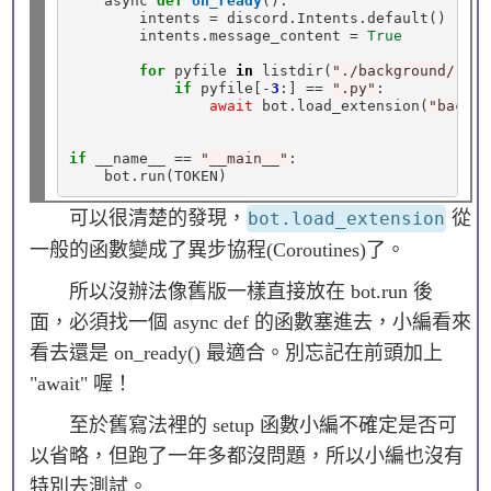
    async 
def
on_ready
():

        intents 
=
 discord
.
Intents
.
default()

        intents
.
message_content 
=
True
for
 pyfile 
in
 listdir(
"./background/"
):

if
 pyfile[
-
3
:] 
==
".py"
:

await
 bot
.
load_extension(
"backgr
if
 __name__ 
==
"__main__"
:

    bot
.
可以很清楚的發現，
從
bot.load_extension
一般的函數變成了異步協程(Coroutines)了。
所以沒辦法像舊版一樣直接放在 bot.run 後
面，必須找一個 async def 的函數塞進去，小編看來
看去還是 on_ready() 最適合。別忘記在前頭加上
"await" 喔！
至於舊寫法裡的 setup 函數小編不確定是否可
以省略，但跑了一年多都沒問題，所以小編也沒有
特別去測試。