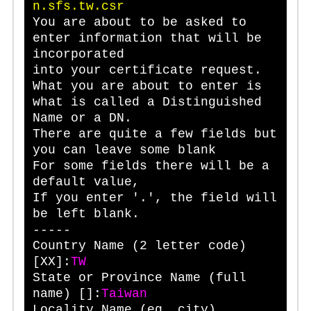
n.sfs.tw.csr
You are about to be asked to
enter information that will be
incorporated
into your certificate request.
What you are about to enter is
what is called a Distinguished
Name or a DN.
There are quite a few fields but
you can leave some blank
For some fields there will be a
default value,
If you enter '.', the field will
be left blank.
-----
Country Name (2 letter code)
[XX]:
TW
State or Province Name (full
name) []:
Taiwan
Locality Name (eg, city)