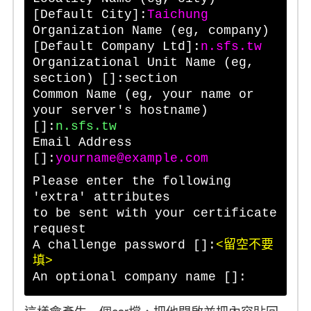
[Default City]:
Taichung
Organization Name (eg, company)
[Default Company Ltd]:
n.sfs.tw
Organizational Unit Name (eg,
section) []:section
Common Name (eg, your name or
your server's hostname)
[]:
n.sfs.tw
Email Address
[]:
yourname@example.com
Please enter the following
'extra' attributes
to be sent with your certificate
request
A challenge password []:
<留空不要
填>
An optional company name []: