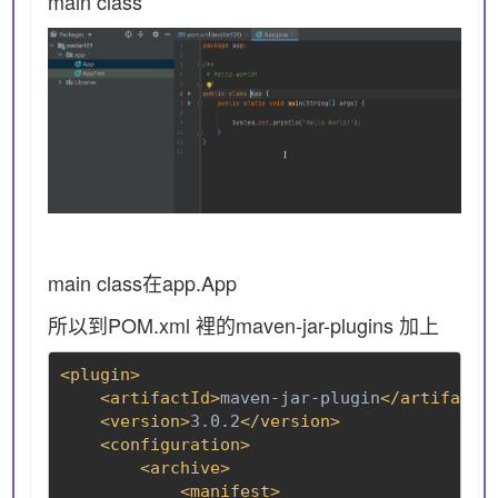
main class
main class在app.App
所以到POM.xml 裡的maven-jar-plugins 加上
    <artifactId>
maven-jar-plugin
    <version>
3.0.2