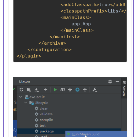
                <addClasspath>
true
                <classpathPrefix>
libs/
app.App

</plugin>