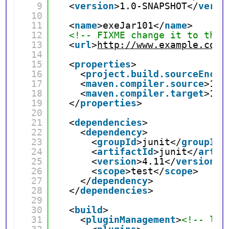
9
<
version
>1.0-SNAPSHOT</
versi
10
11
<
name
>exeJar101</
name
>
12
<!-- FIXME change it to the 
13
<
url
>
http://www.example.com
<
14
15
<
properties
>
16
<
project.build.sourceEncod
17
<
maven.compiler.source
>1.7
18
<
maven.compiler.target
>1.7
19
</
properties
>
20
21
<
dependencies
>
22
<
dependency
>
23
<
groupId
>junit</
groupId
>
24
<
artifactId
>junit</
artif
25
<
version
>4.11</
version
>
26
<
scope
>test</
scope
>
27
</
dependency
>
28
</
dependencies
>
29
30
<
build
>
31
<
pluginManagement
>
<!-- loc