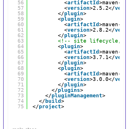
56
<
artifactId
>maven-in
57
<
version
>2.5.2</
vers
58
</
plugin
>
59
<
plugin
>
60
<
artifactId
>maven-de
61
<
version
>2.8.2</
vers
62
</
plugin
>
63
<!-- site lifecycle, s
64
<
plugin
>
65
<
artifactId
>maven-si
66
<
version
>3.7.1</
vers
67
</
plugin
>
68
<
plugin
>
69
<
artifactId
>maven-pr
70
<
version
>3.0.0</
vers
71
</
plugin
>
72
</
plugins
>
73
</
pluginManagement
>
74
</
build
>
75
</
project
>