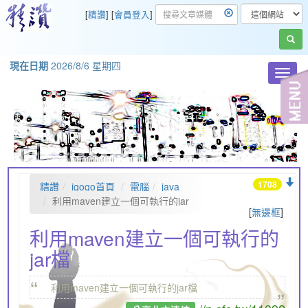
[
精讚
] [
會員登入
]
現在日期
2026/8/6 星期四
Toggl
navig
1708
精讚
igogo首頁
電腦
java
利用maven建立一個可執行的jar
[
無邊框
]
檔
利用maven建立一個可執行的
jar檔
“
„
利用maven建立一個可執行的jar檔