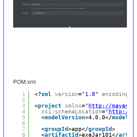
POM.xml
1
<?
xml
version
=
"1.0"
encoding
=
"
2
3
<
project
xmlns
=
"
http://maven.a
4
xsi:schemaLocation
=
"
http://m
5
<
modelVersion
>4.0.0</
modelVe
6
7
<
groupId
>app</
groupId
>
8
<
artifactId
>exeJar101</
artif