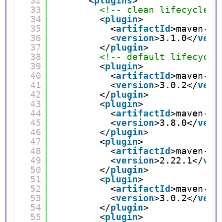
32
<
plugins
>
33
<!-- clean lifecycle, 
34
<
plugin
>
35
<
artifactId
>maven-cl
36
<
version
>3.1.0</
vers
37
</
plugin
>
38
<!-- default lifecycle
39
<
plugin
>
40
<
artifactId
>maven-re
41
<
version
>3.0.2</
vers
42
</
plugin
>
43
<
plugin
>
44
<
artifactId
>maven-co
45
<
version
>3.8.0</
vers
46
</
plugin
>
47
<
plugin
>
48
<
artifactId
>maven-su
49
<
version
>2.22.1</
ver
50
</
plugin
>
51
<
plugin
>
52
<
artifactId
>maven-ja
53
<
version
>3.0.2</
vers
54
</
plugin
>
55
<
plugin
>