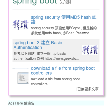
分類
spring security 使用MD5 hash 認
證
spring security 預設使用BCrypt , 但是舊的
系統使用md5 hash, @Bean Passwor...
spring boot 3 建立 Basic
Authentication
參考以下網站, 建立一個http basic
authentication 為例 https://www.geeksfo...
download a file from spring boot
controllers
ownload a file from spring boot
controllers...
[
已無更多文章
]
Ads Here 放廣告