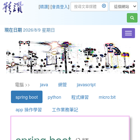
[
精讚
] [
會員登入
]
現在日期
2026/8/9 星期日
Toggl
navig
電腦 >>
java
網管
javascript
spring boot
python
程式練習
micro:bit
app 操作學習
工作業務筆記
spring boot