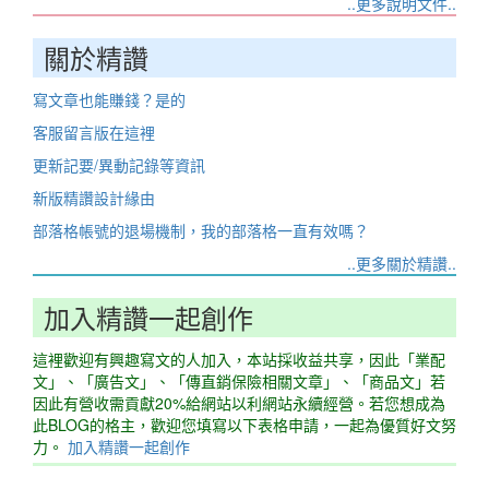
..更多說明文件..
關於精讚
寫文章也能賺錢？是的
客服留言版在這裡
更新記要/異動記錄等資訊
新版精讚設計緣由
部落格帳號的退場機制，我的部落格一直有效嗎？
..更多關於精讚..
加入精讚一起創作
這裡歡迎有興趣寫文的人加入，本站採收益共享，因此「業配
文」、「廣告文」、「傳直銷保險相關文章」、「商品文」若
因此有營收需貢獻20%給網站以利網站永續經營。若您想成為
此BLOG的格主，歡迎您填寫以下表格申請，一起為優質好文努
力。
加入精讚一起創作