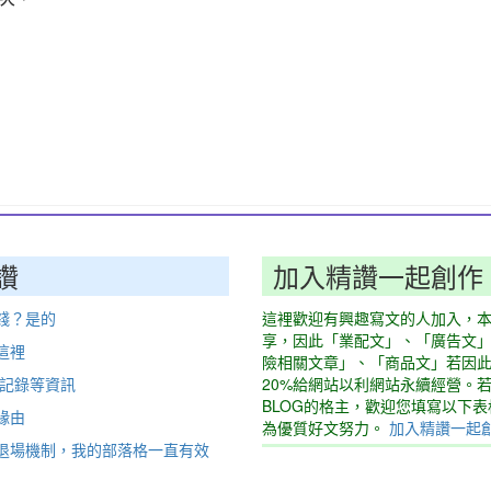
讚
加入精讚一起創作
錢？是的
這裡歡迎有興趣寫文的人加入，
享，因此「業配文」、「廣告文
這裡
險相關文章」、「商品文」若因
動記錄等資訊
20%給網站以利網站永續經營。
BLOG的格主，歡迎您填寫以下
緣由
為優質好文努力。
加入精讚一起
退場機制，我的部落格一直有效