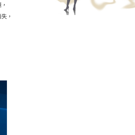
題，
消失，