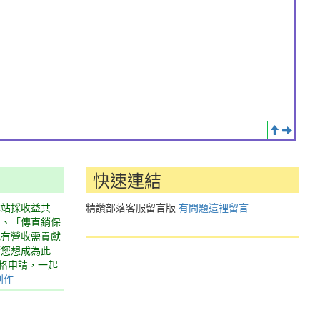
快速連結
本站採收益共
精讚部落客服留言版
有問題這裡留言
」、「傳直銷保
此有營收需貢獻
若您想成為此
表格申請，一起
創作