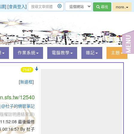
精讚
] [
會員登入
]
尋找
more..
理
作業系統
電腦教學
雜記
主題
7147
[
無邊框
]
/n.sfs.tw/12540
動消失@杜子的網管筆記
版權註明連結來源)
5 11:52:08 最後編修
6 00:16:57 By 杜子