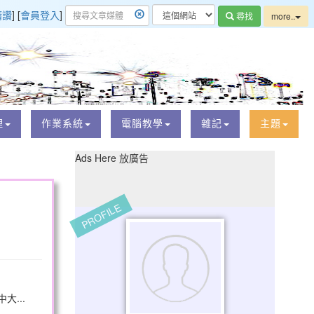
精讚
] [
會員登入
]
尋找
more..
理
作業系統
電腦教學
雜記
主題
Ads Here 放廣告
PROFILE
...