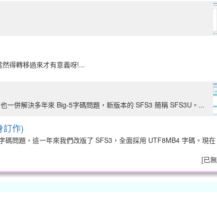
當然得轉移過來才有意義呀!...
一併解決多年來 Big-5字碼問題，新版本的 SFS3 簡稱 SFS3U。...
量身訂作)
-5字碼問題，這一年來我們改版了 SFS3，全面採用 UTF8MB4 字碼。現
[
已無