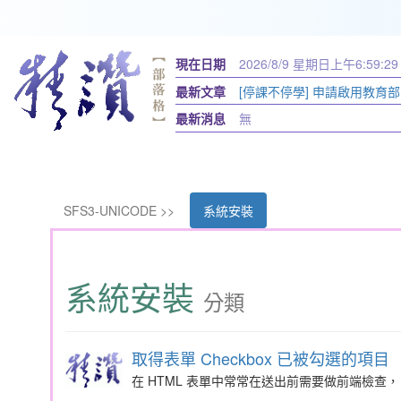
現在日期
2026/8/9 星期日
上午6:59:30
最新文章
[停課不停學] 申請啟用教育部的
育帳
最新消息
無
SFS3-UNICODE >>
系統安裝
系統安裝
分類
取得表單 Checkbox 已被勾選的項目
在 HTML 表單中常常在送出前需要做前端檢查，