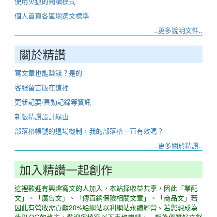
使用火狐的閱讀模式
個人首頁各區塊選文標準
..更多說明文件..
關於精讚
寫文章也能賺錢？是的
客服留言版在這裡
更新記要/異動記錄等資訊
新版精讚設計緣由
部落格帳號的退場機制，我的部落格一直有效嗎？
..更多關於精讚..
加入精讚一起創作
這裡歡迎有興趣寫文的人加入，本站採收益共享，因此「業配
文」、「廣告文」、「傳直銷保險相關文章」、「商品文」若
因此有營收需貢獻20%給網站以利網站永續經營。若您想成為
此BLOG的格主，歡迎您填寫以下表格申請，一起為優質好文努