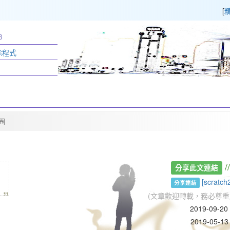
[
3
移除程式
迴圈
/
分享此文連結
„
[scrat
分享連結
(文章歡迎轉載，務必尊重
2019-09-2
2019-05-13 