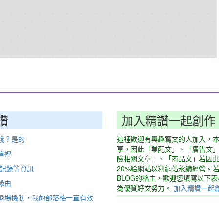
讚
加入精讚一起創作
錢？是的
這裡歡迎有興趣寫文的人加入，
享，因此「業配文」、「廣告文
這裡
險相關文章」、「商品文」若因
動記錄等資訊
20%給網站以利網站永續經營。
BLOG的格主，歡迎您填寫以下
緣由
為優質好文努力。
加入精讚一起
退場機制，我的部落格一直有效