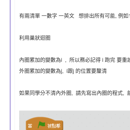
有兩清單 一數字 一英文 想排出所有可能, 例如1a,1b,1
利用巢狀迴圈
內圈累加的變數為i , 所以務必記得 i 跑完 要重設
外圈累加的變數為j, i跟j 的位置要釐清
如果同學分不清內外圈, 請先寫出內圈的程式, 能依