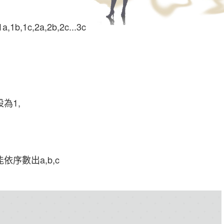
c,2a,2b,2c...3c
為1,
序數出a,b,c