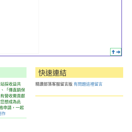
快速連結
本站採收益共
精讚部落客服留言版
有問題這裡留言
」、「傳直銷保
此有營收需貢獻
若您想成為此
表格申請，一起
創作