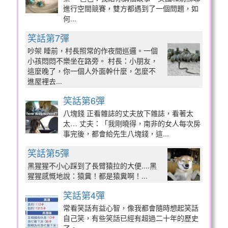
進行空間競賽，雙方都遇到了一個問題，如
何...
笑話第7彈
吵架 睡前，村長照常的作夜間巡邏。一個
小孩悶悶不樂坐在路旁。 村長：小朋友，
這麼晚了，你一個人外面幹什麼，怎麼不
進屋裡去...
笑話第6彈
八塊錢 正看雜誌的丈夫放下雜誌，看著太
太… 丈夫：「我剛曉得，南非的女人每次房
事完後，都會給先生八塊錢，這...
笑話第5彈
黑猩猩不小心踩到了長臂猿拉的大便....黑
猩猩感慨地說：猿糞！都是猿糞啊！...
笑話第4彈
常看笑話有益心智，像我都會隨時想起笑話
自己笑，有些笑話已經有超過二十年的歷史