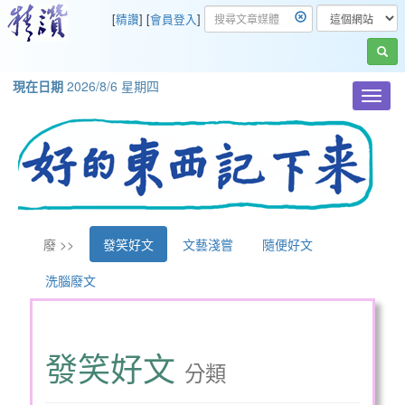
[
精讚
] [
會員登入
]
現在日期
2026/8/6 星期四
Toggl
navig
廢 >>
發笑好文
文藝淺嘗
隨便好文
洗腦廢文
發笑好文
分類