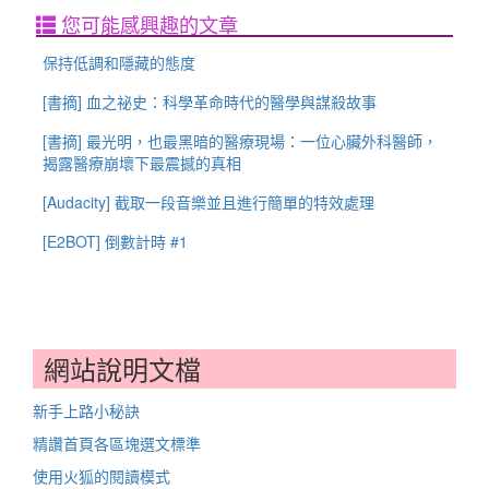
您可能感興趣的文章
保持低調和隱藏的態度
[書摘] 血之祕史：科學革命時代的醫學與謀殺故事
[書摘] 最光明，也最黑暗的醫療現場：一位心臟外科醫師，
揭露醫療崩壞下最震撼的真相
[Audacity] 截取一段音樂並且進行簡單的特效處理
[E2BOT] 倒數計時 #1
網站說明文檔
新手上路小秘訣
精讚首頁各區塊選文標準
使用火狐的閱讀模式