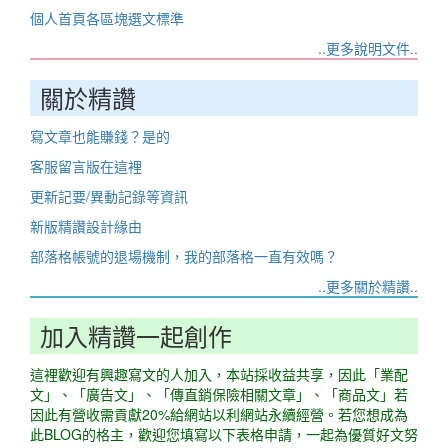
個人首頁各區塊選文標準
..更多說明文件..
關於精讚
寫文章也能賺錢？是的
客服留言版在這裡
更新記要/異動記錄等資訊
新版精讚設計緣由
部落格帳號的退場機制，我的部落格一直有效嗎？
..更多關於精讚..
加入精讚一起創作
這裡歡迎有興趣寫文的人加入，本站採收益共享，因此「業配
文」、「廣告文」、「傳直銷保險相關文章」、「商品文」若
因此有營收需貢獻20%給網站以利網站永續經營。若您想成為
此BLOG的格主，歡迎您填寫以下表格申請，一起為優質好文努