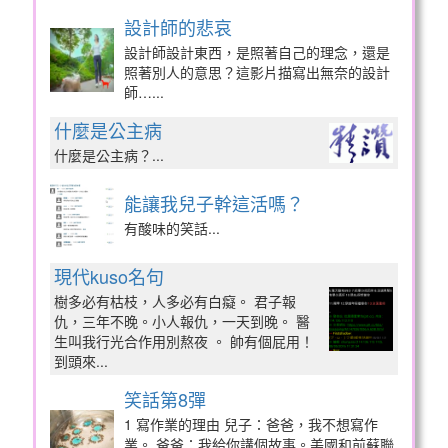
設計師的悲哀
設計師設計東西，是照著自己的理念，還是
照著別人的意思？這影片描寫出無奈的設計
師…...
什麼是公主病
什麼是公主病？...
能讓我兒子幹這活嗎？
有酸味的笑話...
現代kuso名句
樹多必有枯枝，人多必有白癡。 君子報
仇，三年不晚。小人報仇，一天到晚。 醫
生叫我行光合作用別熬夜 。 帥有個屁用！
到頭來...
笑話第8彈
1 寫作業的理由 兒子：爸爸，我不想寫作
業。 爸爸：我給你講個故事。美國和前蘇聯