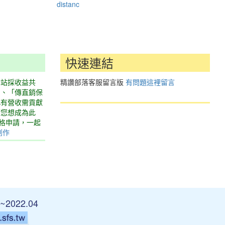
distanc
快速連結
本站採收益共
精讚部落客服留言版
有問題這裡留言
」、「傳直銷保
此有營收需貢獻
若您想成為此
表格申請，一起
創作
~2022.04