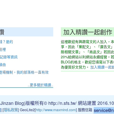
讚
加入精讚一起創作
錢？是的
這裡歡迎有興趣寫文的人加入，
享，因此「業配文」、「廣告文
這裡
險相關文章」、「商品文」若因
動記錄等資訊
20%給網站以利網站永續經營。
BLOG的格主，歡迎您填寫以下
緣由
為優質好文努力。
加入精讚一起
退場機制，我的部落格一直有效
..更多關於精讚..
nzan Blog)版權所有© http://n.sfs.tw/ 網站建置 2016.10
明
] [
隱私政策
] GeoLite2[
http://www.maxmind.com
] 服務信箱