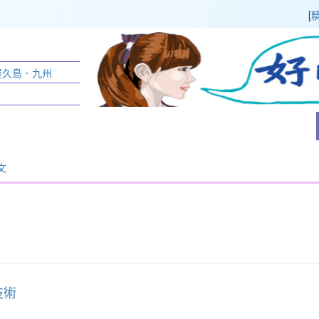
[
:屋久島．九州
文
技術