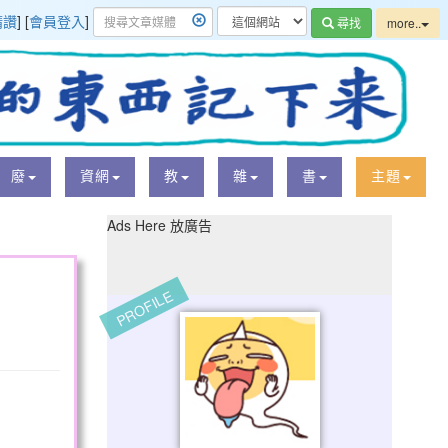
精讚
] [
會員登入
]
尋找
more..
廢
資網
教
雜
書
主題
Ads Here 放廣告
PROFILE