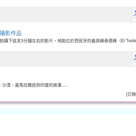
星空攝影作品
不休拍攝下這支3分鐘左右的影片，地點位於西班牙的最高峰泰德峰（El Teide）
漠、喜馬拉雅逃到印度的故事.....
[
已無