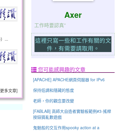
Axer
工作時要認真”
...
這裡只寫一些和工作有關的文
件，有需要請取用。
您可能感興趣的文章
[APACHE] APACHE網頁伺服器 for IPv6
保持低調和隱藏的態度
更多文章
]
老師，你的觀念要改變
[FABLAB] 高師大自造者實驗板範例#3-搖桿
按鈕猜亂數遊戲
鬼魅般的交互作用spooky action at a