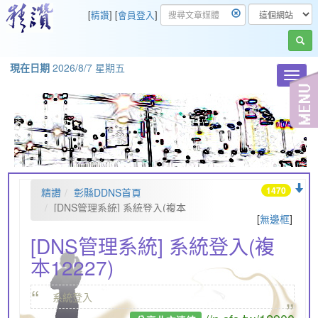
[
精讚
] [
會員登入
]
現在日期
2026/8/7 星期五
Toggl
navig
1470
精讚
彰縣DDNS首頁
[DNS管理系統] 系統登入(複本
[
無邊框
]
12227)
[DNS管理系統] 系統登入(複
本12227)
“
„
系統登入