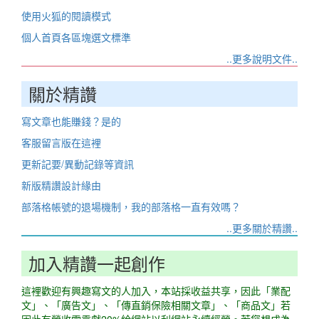
使用火狐的閱讀模式
個人首頁各區塊選文標準
..更多說明文件..
關於精讚
寫文章也能賺錢？是的
客服留言版在這裡
更新記要/異動記錄等資訊
新版精讚設計緣由
部落格帳號的退場機制，我的部落格一直有效嗎？
..更多關於精讚..
加入精讚一起創作
這裡歡迎有興趣寫文的人加入，本站採收益共享，因此「業配
文」、「廣告文」、「傳直銷保險相關文章」、「商品文」若
因此有營收需貢獻20%給網站以利網站永續經營。若您想成為