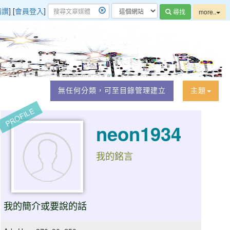
精讚
] [
會員登入
]
尋找
more..
無任何分類，可至目錄管理建立
主題
PROFILE
neon1934
我的銘言
我的簡介或要說的話