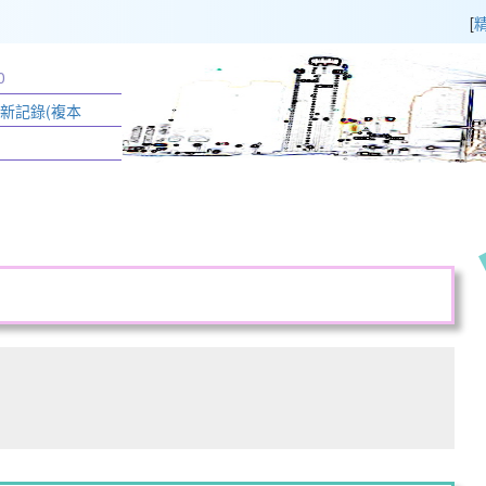
[
0
更新記錄(複本