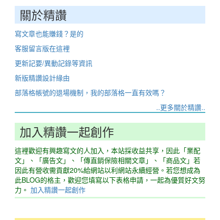
關於精讚
寫文章也能賺錢？是的
客服留言版在這裡
更新記要/異動記錄等資訊
新版精讚設計緣由
部落格帳號的退場機制，我的部落格一直有效嗎？
..更多關於精讚..
加入精讚一起創作
這裡歡迎有興趣寫文的人加入，本站採收益共享，因此「業配
文」、「廣告文」、「傳直銷保險相關文章」、「商品文」若
因此有營收需貢獻20%給網站以利網站永續經營。若您想成為
此BLOG的格主，歡迎您填寫以下表格申請，一起為優質好文努
力。
加入精讚一起創作