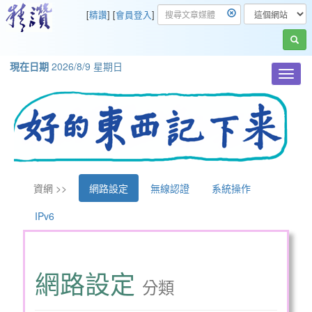
[
精讚
] [
會員登入
]
現在日期
2026/8/9 星期日
Toggl
navig
資網 >>
網路設定
無線認證
系統操作
IPv6
網路設定
分類