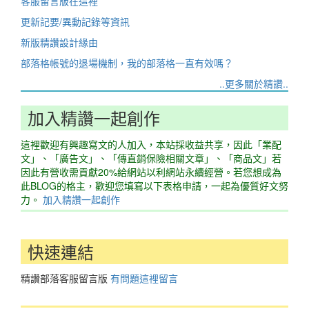
客服留言版在這裡
更新記要/異動記錄等資訊
新版精讚設計緣由
部落格帳號的退場機制，我的部落格一直有效嗎？
..更多關於精讚..
加入精讚一起創作
這裡歡迎有興趣寫文的人加入，本站採收益共享，因此「業配
文」、「廣告文」、「傳直銷保險相關文章」、「商品文」若
因此有營收需貢獻20%給網站以利網站永續經營。若您想成為
此BLOG的格主，歡迎您填寫以下表格申請，一起為優質好文努
力。
加入精讚一起創作
快速連結
精讚部落客服留言版
有問題這裡留言