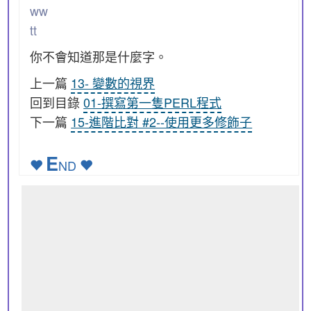
ww
tt
你不會知道那是什麼字。
上一篇
13- 變數的視界
回到目錄
01-撰寫第一隻PERL程式
下一篇
15-進階比對 #2--使用更多修飾子
E
ND