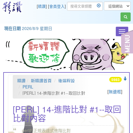
[
精讚
] [
會員登入
]
現在日期
2026/8/9 星期日
Toggl
navig
5983
精讚
新精讚首頁
後端程設
PERL
[
無邊框
]
[PERL] 14-進階比對 #1--取回比對
內容
[PERL] 14-進階比對 #1--取回
比對內容
“
„
perl的正規表達式進階比對