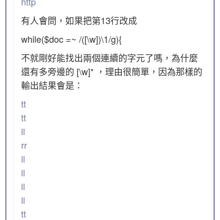
http
有人會問，如果把第13行改成
while($doc =~ /([\w])\1/g){
不就剛好能找出兩個連續的字元了嗎，為什麼
還有多旁邊的 [\w]* ，理由很簡單，因為那樣的
輸出結果會是：
tt
tt
ll
rr
ll
ll
ll
ll
tt