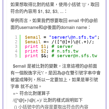
如果想取得比對的結果，使用小括號 '()'，取回
符合的內容用 $1, $2, $3, ...：
舉例而言，如果我們想要取回 email 中的@前
面的username和@後面的domain name：
1
$email
= 
"server\@n.sfs.tw"
;
2
$email
=~ /([^@]+)\@(.+)/;
3
print
$1
; 
# server
4
print
$2
; 
# n.sfs.tw
5
print
$&; 
# server@n.sfs.tw
$email 是被比對的變數，注意這裡的@前面
有一個脫逸字元'\'，是因為@在雙引號字串中會
被當成陣列，所以一定要加上，如果是單引號
字串 就不必加。
=~ 符合比對運算子
/([^@]+)\@(.+)/ 比對的樣式說明如下
() 小括號中的內容是要取出符合的內容