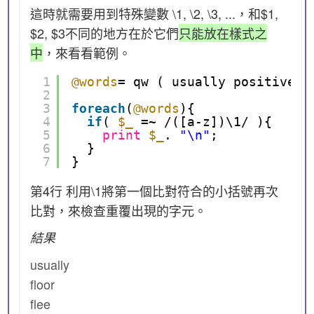
這時就需要用到特殊變數 \1, \2, \3, ...，和$1,
$2, $3不同的地方在於它們
只能放在樣式之
中
，來看看範例。
1
@words
= qw ( usually positive f
2
3
foreach
(
@words
){
4
if
( 
$_
=~ /([a-z])\1/ ){
5
print
$_
. 
"\n"
;
6
}
7
}
第4行 利用\1將第一個比對符合的小括號再次
比對，來檢查重覆出現的字元。
結果
usually
floor
flee