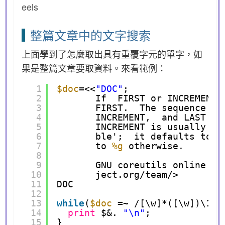
eels
整篇文章中的文字搜索
上面學到了怎麼取出具有重覆字元的單字，如
果是整篇文章要取資料。來看範例：
1
$doc
=<<
"DOC"
;
2
If  FIRST or INCREMENT 
3
FIRST.  The sequence of
4
INCREMENT,  and LAST ar
5
INCREMENT is usually ne
6
ble';  it defaults to %
7
to 
%g
otherwise.
8
9
GNU coreutils online he
10
ject.org/team/>
11
DOC
12
13
while
(
$doc
=~ /[\w]*([\w])\1[\
14
print
$&. 
"\n"
;
15
}