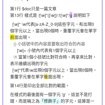
第1行 $doc只是一篇文章
第13行 樣式是 /[\w]*([\w])\1[\w]*/
g
說明如下
[\w]* \w代表[a-zA-Z_0-9]這些字元，有出現0
個字元以上，當出現0個時，重覆字元會在單字
前
面出現。
() 小括號中的內容是要取出符合的內容
[\w]+ 小號內代表有1個字元以上
\1 當第1個小括號比對符合時，再拿來比對，
表示連續出現的字元
[\w]*代表\w出現0個字元以上，當出現0個時，
重覆字元會在單字
後
面出現。
第14行是印出全部比對的範圍。
在樣式的最後面有一個字元 'g' ，這並不是打
錯，而是稱之為
「修飾子」
的字元，這算是一