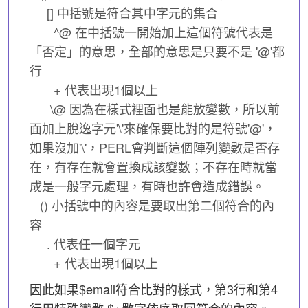
[] 中括號是符合其中字元的集合
^@ 在中括號一開始加上這個符號代表是
「否定」的意思，全部的意思是只要不是 '@'都
行
+ 代表出現1個以上
\@ 因為在樣式裡面也是能放變數，所以前
面加上脫逸字元'\'來確保要比對的是符號'@'，
如果沒加'\'，PERL會判斷這個陣列變數是否存
在，有存在就會置換成該變數；不存在時就當
成是一般字元處理，有時也許會造成錯誤。
() 小括號中的內容是要取出第二個符合的內
容
. 代表任一個字元
+ 代表出現1個以上
因此如果$email符合比對的樣式，第3行和第4
行用特殊變數 $+數字依序取回符合的內容。