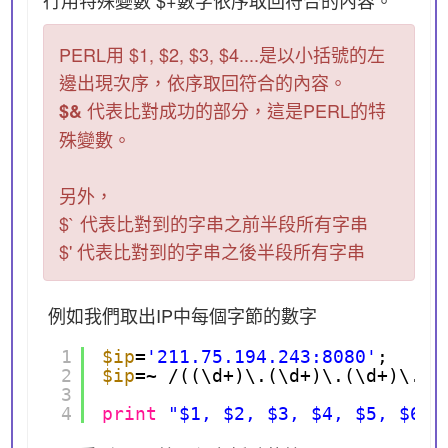
PERL用 $1, $2, $3, $4....是以小括號的左
邊出現次序，依序取回符合的內容。
代表比對成功的部分，這是PERL的特
$&
殊變數。
另外，
$` 代表比對到的字串之前半段所有字串
$' 代表比對到的字串之後半段所有字串
例如我們取出IP中每個字節的數字
1
$ip
=
'211.75.194.243:8080'
;
2
$ip
=~ /((\d+)\.(\d+)\.(\d+)\.(\
3
4
print
"$1, $2, $3, $4, $5, $6\n