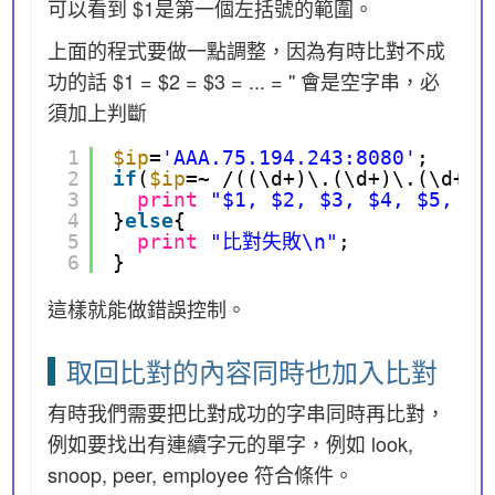
可以看到 $1是第一個左括號的範圍。
上面的程式要做一點調整，因為有時比對不成
功的話 $1 = $2 = $3 = ... = '' 會是空字串，必
須加上判斷
1
$ip
=
'AAA.75.194.243:8080'
;
2
if
(
$ip
=~ /((\d+)\.(\d+)\.(\d+)\
3
print
"$1, $2, $3, $4, $5, $6
4
}
else
{
5
print
"比對失敗\n"
;
6
}
這樣就能做錯誤控制。
取回比對的內容同時也加入比對
有時我們需要把比對成功的字串同時再比對，
例如要找出有連續字元的單字，例如 look,
snoop, peer, employee 符合條件。