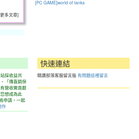
[PC GAME]world of tanks
更多文章
]
快速連結
本站採收益共
精讚部落客服留言版
有問題這裡留言
」、「傳直銷保
此有營收需貢獻
若您想成為此
表格申請，一起
創作