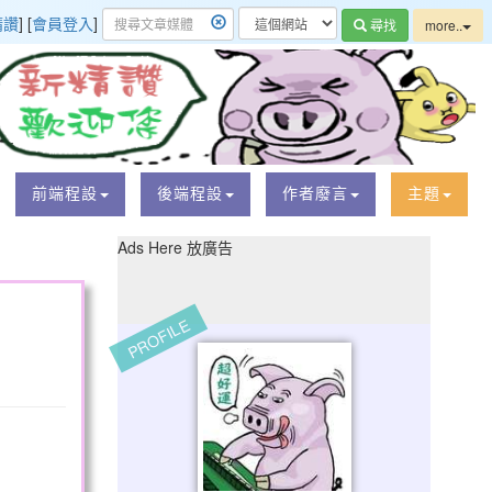
精讚
] [
會員登入
]
尋找
more..
前端程設
後端程設
作者廢言
主題
Ads Here 放廣告
PROFILE