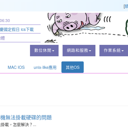
[
06:30
節慶國定假日 ics下載
黴體
數位休閒
網路和服務
作業系統
MAC IOS
unix-like應用
其他OS
.0移轉虛擬機無法掛載硬碟的問題
無法掛載，怎麼解決？...