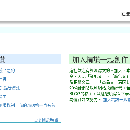
[
已無
讚
加入精讚一起創作
錢？是的
這裡歡迎有興趣寫文的人加入，
享，因此「業配文」、「廣告文
這裡
險相關文章」、「商品文」若因
動記錄等資訊
20%給網站以利網站永續經營。
BLOG的格主，歡迎您填寫以下
緣由
為優質好文努力。
加入精讚一起
退場機制，我的部落格一直有效
..更多關於精讚..