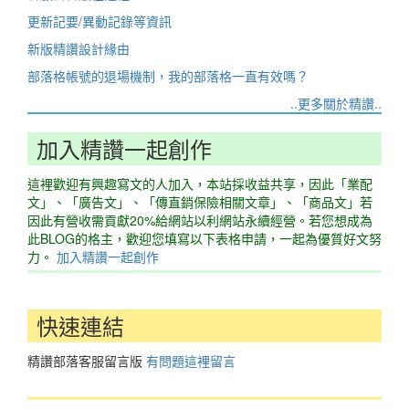
更新記要/異動記錄等資訊
新版精讚設計緣由
部落格帳號的退場機制，我的部落格一直有效嗎？
..更多關於精讚..
加入精讚一起創作
這裡歡迎有興趣寫文的人加入，本站採收益共享，因此「業配
文」、「廣告文」、「傳直銷保險相關文章」、「商品文」若
因此有營收需貢獻20%給網站以利網站永續經營。若您想成為
此BLOG的格主，歡迎您填寫以下表格申請，一起為優質好文努
力。
加入精讚一起創作
快速連結
精讚部落客服留言版
有問題這裡留言