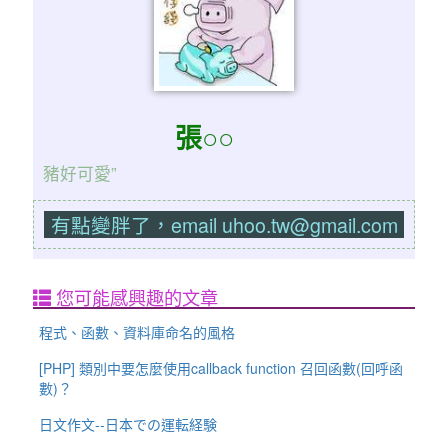
張○○
豬好可愛”
有點變胖了，email uhoo.tw@gmail.com
您可能感興趣的文章
程式、函數、資料庫命名的風格
[PHP] 類別中要怎麼使用callback function 召回函數(回呼函
數)？
日文作文--日本での運転経験