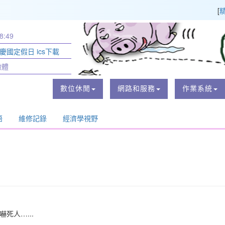
[
8:49
節慶國定假日 ics下載
黴體
數位休閒
網路和服務
作業系統
語
維修記錄
經濟學視野
嚇死人…...