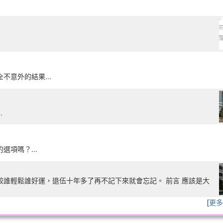
意外的結果...
.
項嗎？...
誰輕鬆誰好運，退伍十年多了再不記下來就會忘記。 前言 應該是大
[
更多