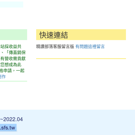
快速連結
本站採收益共
精讚部落客服留言版
有問題這裡留言
」、「傳直銷保
此有營收需貢獻
若您想成為此
表格申請，一起
創作
~2022.04