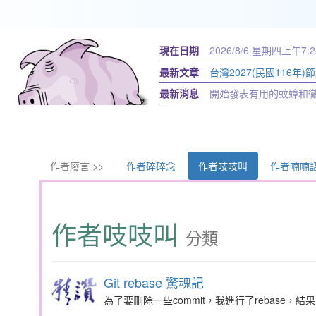
現在日期
2026/8/6 星期四
上午7:2
最新文章
台灣2027(民國116年)
最新消息
開始發表有用的蚊蟑和
作者廢言 >>
作者碎碎念
作者吱吱叫
作者喃喃
作者吱吱叫
分類
Git rebase 驚魂記
為了要刪除一些commit，我進行了rebase，結果