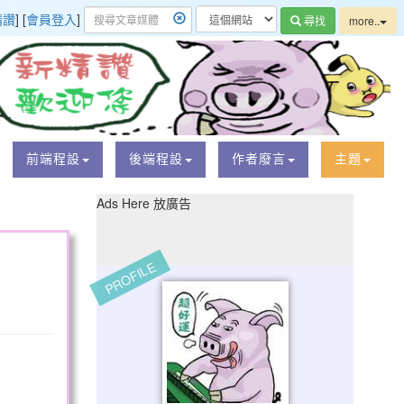
精讚
] [
會員登入
]
尋找
more..
前端程設
後端程設
作者廢言
主題
Ads Here 放廣告
PROFILE