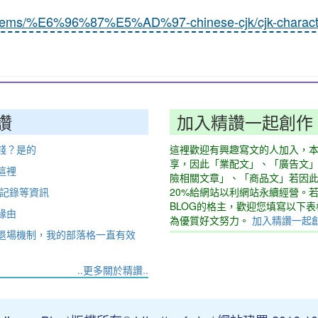
systems/%E6%96%87%E5%AD%97-chinese-cjk/cjk-charact
讚
加入精讚一起創作
錢？是的
這裡歡迎有興趣寫文的人加入，
享，因此「業配文」、「廣告文
這裡
險相關文章」、「商品文」若因
動記錄等資訊
20%給網站以利網站永續經營。
BLOG的格主，歡迎您填寫以下
緣由
為優質好文努力。
加入精讚一起
退場機制，我的部落格一直有效
..更多關於精讚..