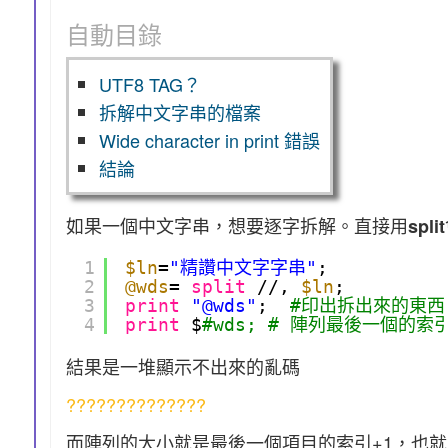
自動目錄
UTF8 TAG？
拆解中文字串的檔案
Wide character in print 錯誤
結論
如果一個中文字串，想要逐字拆解。直接用
split
1
$ln
=
"精讚中文字字串"
;
2
@wds
= 
split
//, 
$ln
;
3
print
"@wds"
;  
#印出拆出來的東西
4
print
$
#wds; # 陣列最後一個的索引
結果是一堆顯示不出來的亂碼
??????????????
而陣列的大小就是最後一個項目的索引+1，也就