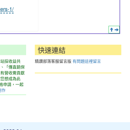
ers-1/
快速連結
本站採收益共
精讚部落客服留言版
有問題這裡留言
」、「傳直銷保
此有營收需貢獻
若您想成為此
表格申請，一起
創作