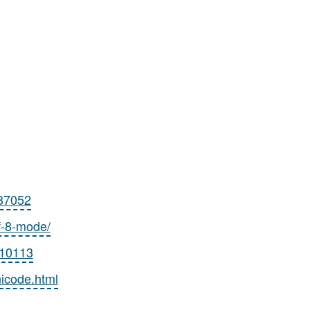
037052
f-8-mode/
/10113
nicode.html