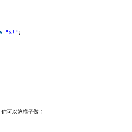
e
"$!"
;
nt at，你可以這樣子做：