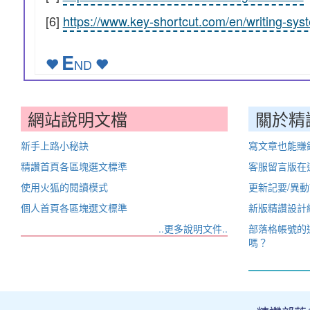
[6]
https://www.key-shortcut.com/en/writing-
E
ND
網站說明文檔
關於精
新手上路小秘訣
寫文章也能賺
精讚首頁各區塊選文標準
客服留言版在
使用火狐的閱讀模式
更新記要/異
個人首頁各區塊選文標準
新版精讚設計
..更多說明文件..
部落格帳號的
嗎？