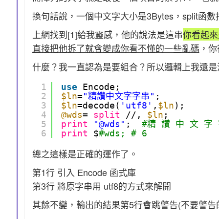
換句話說，一個中文字大小是3Bytes，split
上網找到[1]給我靈感，他的說法是這串
你看起來
直接把他拆了就會變成你看不懂的一些亂碼
，你
什麼？我一直認為是要組合？所以邏輯上我還是
1
use
Encode;
2
$ln
=
"精讚中文字字串"
;
3
$ln
=decode(
'utf8'
,
$ln
);
4
@wds
= 
split
//, 
$ln
;
5
print
"@wds"
;  
#精 讚 中 文 字
6
print
$
#wds; # 6
總之這樣是正確的運作了。
第1行 引入 Encode 函式庫
第3行 將原字串用 utf8的方式來解開
其餘不變，輸出的結果第5行會跳警告(不要警告