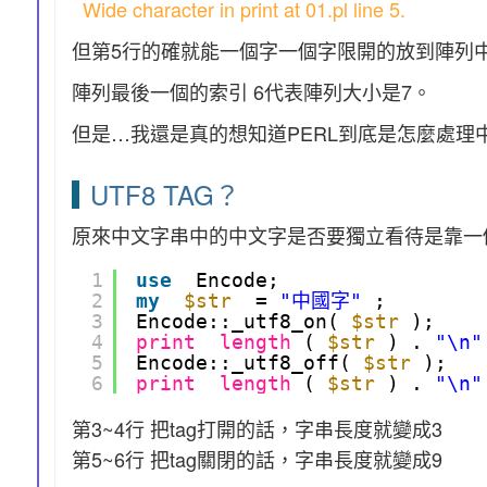
Wide character in print at 01.pl line 5.
但第5行的確就能一個字一個字限開的放到陣列
陣列最後一個的索引 6代表陣列大小是7。
但是…我還是真的想知道PERL到底是怎麼處理中
UTF8 TAG？
原來中文字串中的中文字是否要獨立看待是靠一個utf8的t
1
use
Encode;
2
my
$str
= 
"中國字"
;
3
Encode::_utf8_on( 
$str
);
4
print
length
( 
$str
) . 
"\n"
5
Encode::_utf8_off( 
$str
);
6
print
length
( 
$str
) . 
"\n"
第3~4行 把tag打開的話，字串長度就變成3
第5~6行 把tag關閉的話，字串長度就變成9