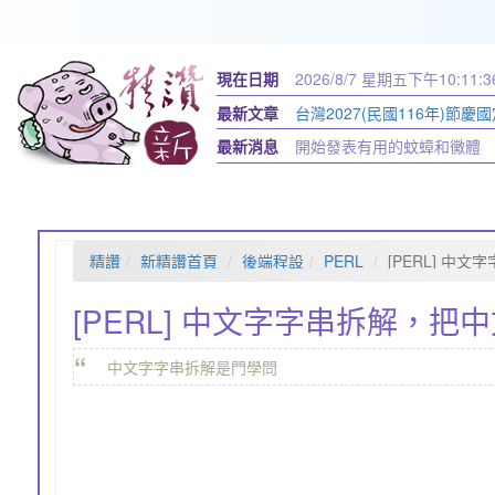
現在日期
2026/8/7 星期五
下午10:11:3
最新文章
台灣2027(民國116年)節慶國
最新消息
開始發表有用的蚊蟑和黴體
精讚
新精讚首頁
後端程設
PERL
[PERL] 中
[PERL] 中文字字串拆解，
“
中文字字串拆解是門學問