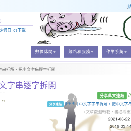
[
6
定假日 ics下載
數位休閒
網路和服務
作業系統
文字字串拆解，把中文字串逐字拆開
把中文字串逐字拆開
„
/
分享此文連結
[PERL] 中文字字串拆解，把中文
分享連結
(文章歡迎轉載，務必尊重
2021-06-2
2019-03-1