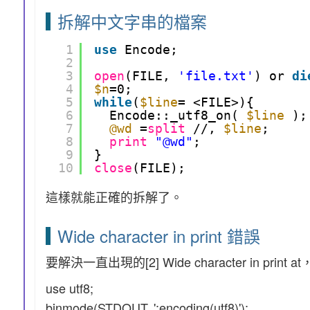
拆解中文字串的檔案
1
use
Encode;
2
3
open
(FILE, 
'file.txt'
) or 
di
4
$n
=0;
5
while
(
$line
= <FILE>){
6
Encode::_utf8_on( 
$line
);
7
@wd
=
split
//, 
$line
;
8
print
"@wd"
;
9
}
10
close
(FILE);
這樣就能正確的拆解了。
Wide character in print 錯誤
要解決一直出現的[2] Wide character in pri
use utf8;
binmode(STDOUT, ':encoding(utf8)');