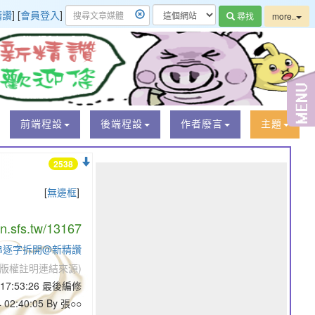
精讚
] [
會員登入
]
尋找
more..
前端程設
後端程設
作者廢言
主題
2538
[
無邊框
]
/n.sfs.tw/13167
字串逐字拆開@新精讚
版權註明連結來源)
2 17:53:26 最後編修
4 02:40:05 By 張○○