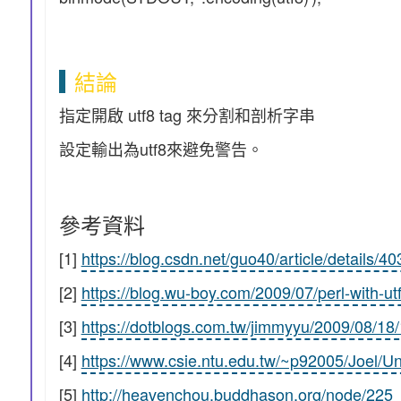
結論
指定開啟 utf8 tag 來分割和剖析字串
設定輸出為utf8來避免警告。
參考資料
[1]
https://blog.csdn.net/guo40/article/details/4
[2]
https://blog.wu-boy.com/2009/07/perl-with-ut
[3]
https://dotblogs.com.tw/jimmyyu/2009/08/18
[4]
https://www.csie.ntu.edu.tw/~p92005/Joel/U
[5]
http://heavenchou.buddhason.org/node/225