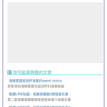
你可能感興趣的文章
海棉寶寶超泡杯演奏的sweet victory
章魚哥和海棉寶寶在超泡杯的演奏歌曲
精讚LINE貼圖-- 我豬我驕傲2開發搶先看
第二套我豬我驕傲開發過程故事介紹搶先看