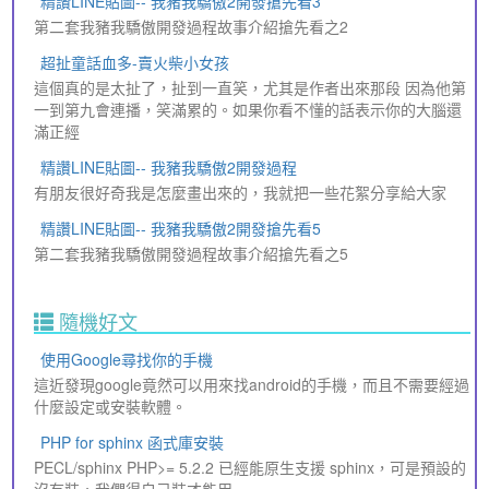
精讚LINE貼圖-- 我豬我驕傲2開發搶先看3
第二套我豬我驕傲開發過程故事介紹搶先看之2
超扯童話血多-賣火柴小女孩
這個真的是太扯了，扯到一直笑，尤其是作者出來那段 因為他第
一到第九會連播，笑滿累的。如果你看不懂的話表示你的大腦還
滿正經
精讚LINE貼圖-- 我豬我驕傲2開發過程
有朋友很好奇我是怎麼畫出來的，我就把一些花絮分享給大家
精讚LINE貼圖-- 我豬我驕傲2開發搶先看5
第二套我豬我驕傲開發過程故事介紹搶先看之5
隨機好文
使用Google尋找你的手機
這近發現google竟然可以用來找android的手機，而且不需要經過
什麼設定或安裝軟體。
PHP for sphinx 函式庫安裝
PECL/sphinx PHP>= 5.2.2 已經能原生支援 sphinx，可是預設的
沒有裝，我們得自己裝才能用