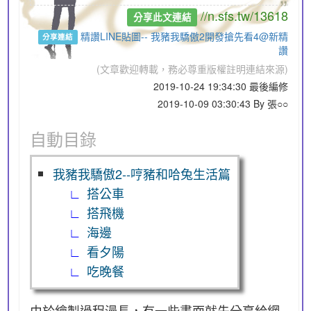
//n.sfs.tw/13618
分享此文連結
精讚LINE貼圖-- 我豬我驕傲2開發搶先看4@新精
分享連結
讚
(文章歡迎轉載，務必尊重版權註明連結來源)
2019-10-24 19:34:30 最後編修
2019-10-09 03:30:43 By 張○○
自動目錄
我豬我驕傲2--哼豬和哈兔生活篇
搭公車
搭飛機
海邊
看夕陽
吃晚餐
由於繪製過程漫長，有一些畫面就先分享給網