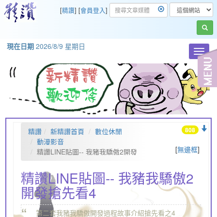
[
精讚
] [
會員登入
]
現在日期
2026/8/9 星期日
Toggl
navig
808
精讚
新精讚首頁
數位休閒
動漫影音
[
無邊框
]
精讚LINE貼圖-- 我豬我驕傲2開發
搶先看4
精讚LINE貼圖-- 我豬我驕傲2
開發搶先看4
“
„
第二套我豬我驕傲開發過程故事介紹搶先看之4