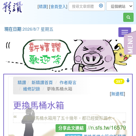
[
精讚
] [
會員登入
]
現在日期
2026/8/7 星期五
Toggl
navig
397
精讚
新精讚首頁
作者廢言
維修記錄
更換馬桶水箱
[
無邊框
]
更換馬桶水箱
“
„
老家的馬桶水箱用了五十幾年，都已經變形漏水。
//n.sfs.tw/16579
分享此文連結