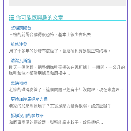
你可能感興趣的文章
整理前陽台
三樓的前陽台髒得很恐怖，基本上很少會出去
維修沙發
用了十多年的沙發布皮破了，會磨破也算是很正常的事。
清潔瓦斯爐
昨天一個災難，把整個咖啡壺摔破在瓦斯爐上 一瞬間，一公升的
咖啡和渣才都滲到爐具和廚櫃中...
更換地磚
老家的磁磚膨管了，這個問題已經有十年沒處理，現在來處理。
更換加壓馬達壓力桶
老家的加壓馬達壞了？其實是壓力變得很弱，該怎麼辦？
拆解沒用的驅蚊器
和同事團購的驅蚊器，號稱能趨走蚊子，效果很好…