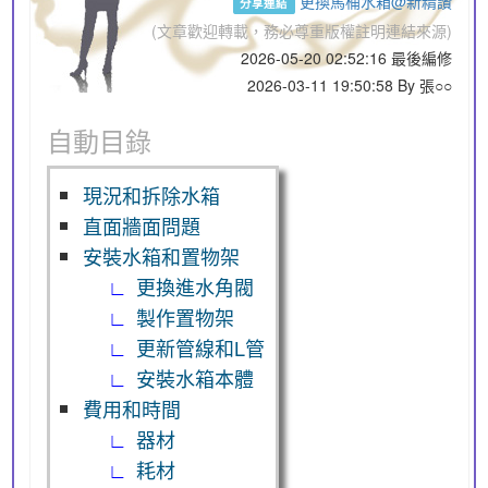
更換馬桶水箱@新精讚
分享連結
(文章歡迎轉載，務必尊重版權註明連結來源)
2026-05-20 02:52:16 最後編修
2026-03-11 19:50:58 By 張○○
自動目錄
現況和拆除水箱
直面牆面問題
安裝水箱和置物架
更換進水角閥
製作置物架
更新管線和L管
安裝水箱本體
費用和時間
器材
耗材