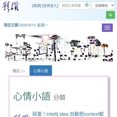
[
精讚
] [
會員登入
]
現在日期
2026/8/10 星期一
Toggl
navig
雜記 >>
心情小語
心情小語
分類
踩雷！intellij idea 自動把context都