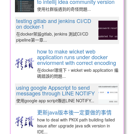
to intellij idea community version
使用社群版遇到的奇怪問題...
testing gitlab and jenkins CI/CD
on docker-1
在docker架設gitlab, jenkins 測試CI/CD
pipeline第一章...
how to make wicket web
application runs under docker
enviorment with correct encoding
在docker環境下，wicket web application 編
碼錯誤的問題...
using google Appscript to send
messages through LINE NOTIFY
使用google app script傳送LINE NOTIFY...
更新java版本後一定要做的事情
how to deal with PKIX path building failed
issue after upgrade java sdk version in
IDE...