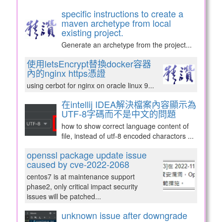
specific instructions to create a
maven archetype from local
existing project.
Generate an archetype from the project...
使用letsEncrypt替換docker容器
內的nginx https憑證
using cerbot for nginx on oracle linux 9...
在intellij IDEA解決檔案內容顯示為
UTF-8字碼而不是中文的問題
how to show correct language content of
file, instead of utf-8 encoded charactors ...
openssl package update issue
caused by cve-2022-2068
centos7 is at maintenance support
phase2, only critical impact security
issues will be patched...
unknown issue after downgrade