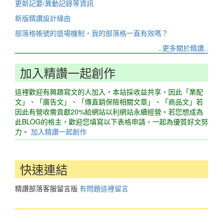
更新記要/異動記錄等資訊
新版精讚設計緣由
部落格帳號的退場機制，我的部落格一直有效嗎？
..更多關於精讚..
加入精讚一起創作
這裡歡迎有興趣寫文的人加入，本站採收益共享，因此「業配
文」、「廣告文」、「傳直銷保險相關文章」、「商品文」若
因此有營收需貢獻20%給網站以利網站永續經營。若您想成為
此BLOG的格主，歡迎您填寫以下表格申請，一起為優質好文努
力。
加入精讚一起創作
快速連結
精讚部落客服留言版
有問題這裡留言