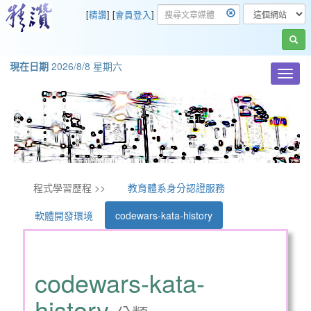
[
精讚
] [
會員登入
]
現在日期
2026/8/8 星期六
Toggl
navig
程式學習歷程 >>
教育體系身分認證服務
軟體開發環境
codewars-kata-history
codewars-kata-
history