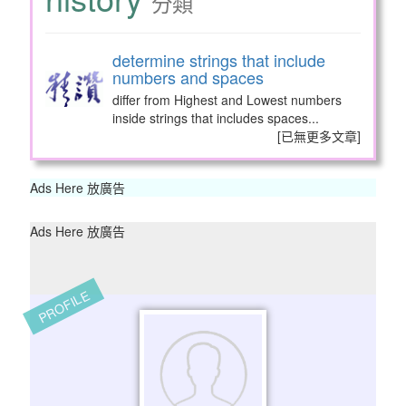
分類
determine strings that include
numbers and spaces
differ from Highest and Lowest numbers
inside strings that includes spaces...
[
已無更多文章
]
Ads Here 放廣告
Ads Here 放廣告
PROFILE