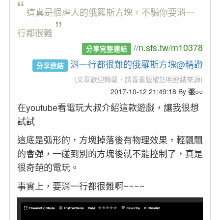
“
這真是很虐人的俄羅斯方塊，不騙你要消一
”
行都很難
//n.sfs.tw/m10378
分享完整連結
消一行都很難的俄羅斯方塊@精讚
分享連結
(文章歡迎轉載，請尊重版權註明連結來源)
2017-10-12 21:49:18 By
張○○
在youtube看電玩大叔介紹這款遊戲，讓我很想
試試
這底是弧形的，方塊掉落後有物理效果，輕飄飄
的會彈，一碰到別的方塊後就不能控制了，真是
很奇葩的電玩。
事實上，要消一行都很難啊~~~~