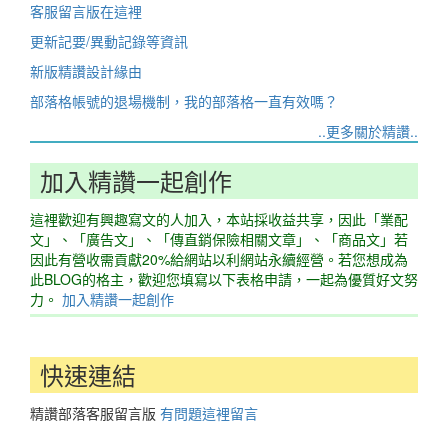
客服留言版在這裡
更新記要/異動記錄等資訊
新版精讚設計緣由
部落格帳號的退場機制，我的部落格一直有效嗎？
..更多關於精讚..
加入精讚一起創作
這裡歡迎有興趣寫文的人加入，本站採收益共享，因此「業配
文」、「廣告文」、「傳直銷保險相關文章」、「商品文」若
因此有營收需貢獻20%給網站以利網站永續經營。若您想成為
此BLOG的格主，歡迎您填寫以下表格申請，一起為優質好文努
力。
加入精讚一起創作
快速連結
精讚部落客服留言版
有問題這裡留言