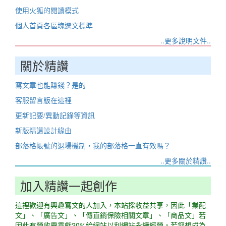
使用火狐的閱讀模式
個人首頁各區塊選文標準
..更多說明文件..
關於精讚
寫文章也能賺錢？是的
客服留言版在這裡
更新記要/異動記錄等資訊
新版精讚設計緣由
部落格帳號的退場機制，我的部落格一直有效嗎？
..更多關於精讚..
加入精讚一起創作
這裡歡迎有興趣寫文的人加入，本站採收益共享，因此「業配
文」、「廣告文」、「傳直銷保險相關文章」、「商品文」若
因此有營收需貢獻20%給網站以利網站永續經營。若您想成為