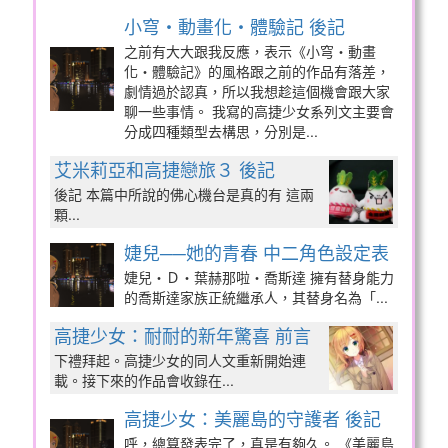
小穹‧動畫化‧體驗記 後記
之前有大大跟我反應，表示《小穹‧動畫
化‧體驗記》的風格跟之前的作品有落差，
劇情過於認真，所以我想趁這個機會跟大家
聊一些事情。 我寫的高捷少女系列文主要會
分成四種類型去構思，分別是...
艾米莉亞和高捷戀旅３ 後記
後記 本篇中所說的佛心機台是真的有 這兩
顆...
婕兒──她的青春 中二角色設定表
婕兒‧Ｄ‧葉赫那啦‧喬斯達 擁有替身能力
的喬斯達家族正統繼承人，其替身名為「...
高捷少女：耐耐的新年驚喜 前言
下禮拜起。高捷少女的同人文重新開始連
載。接下來的作品會收錄在...
高捷少女：美麗島的守護者 後記
呼，總算發表完了，真是有夠久。 《美麗島