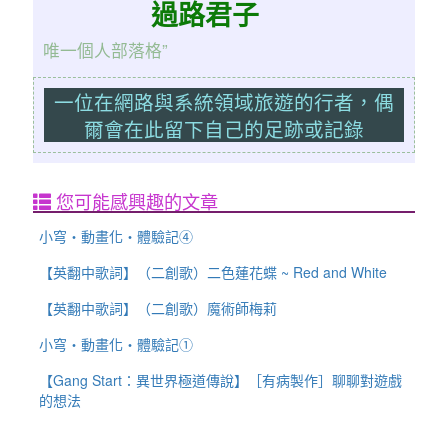
過路君子
唯一個人部落格”
一位在網路與系統領域旅遊的行者，偶
爾會在此留下自己的足跡或記錄
您可能感興趣的文章
小穹‧動畫化‧體驗記④
【英翻中歌詞】（二創歌）二色蓮花蝶 ~ Red and White
【英翻中歌詞】（二創歌）魔術師梅莉
小穹‧動畫化‧體驗記①
【Gang Start：異世界極道傳說】［有病製作］聊聊對遊戲
的想法