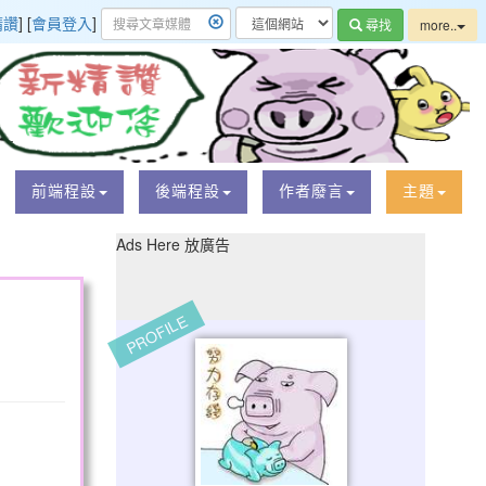
精讚
] [
會員登入
]
尋找
more..
前端程設
後端程設
作者廢言
主題
Ads Here 放廣告
PROFILE