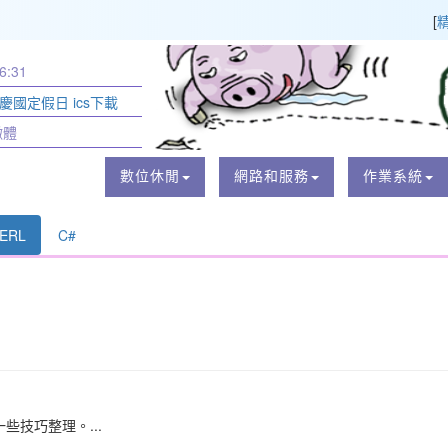
[
6:31
節慶國定假日 ics下載
黴體
數位休閒
網路和服務
作業系統
ERL
C#
一些技巧整理。...