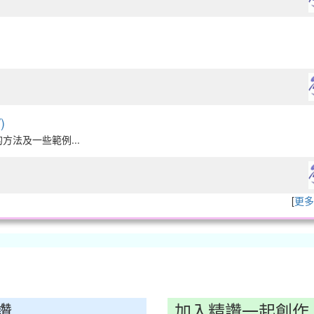
)
的方法及一些範例...
[
更多
讚
加入精讚一起創作