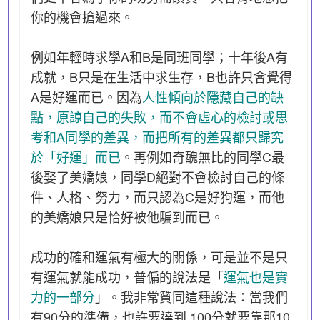
你的機會搶過來。
例如年輕時求學A和B是同班同學；十年後A有
成就，B只是在生活中求生存，B也許只會覺得
A是好運而已。因為
人性傾向於隱藏自己的缺
點，原諒自己的失敗，而不會虛心的檢討或思
考和A同學的差異，而把所有的差異都只歸究
於「好運」而已
。再例如奇醜無比的同學C最
後娶了美嬌娘，同學D絕對不會檢討自己的條
件、人格、努力，而只認為C是好狗運，而他
的美嬌娘只是恰好被他騙到而已。
成功的確和運氣有極大的關係，可是並不是只
有運氣就能成功，普偏的說法是「
運氣也是實
力的一部分
」。我非常贊同這種說法：當我們
有90分的準備，也許要達到 100分就要靠那10