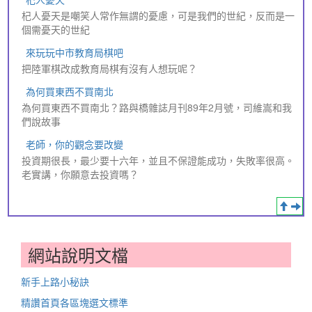
杞人憂天是嘲笑人常作無謂的憂慮，可是我們的世紀，反而是一
個需憂天的世紀
來玩玩中市教育局棋吧
把陸軍棋改成教育局棋有沒有人想玩呢？
為何買東西不買南北
為何買東西不買南北？路與橋雜誌月刊89年2月號，司維嵩和我
們說故事
老師，你的觀念要改變
投資期很長，最少要十六年，並且不保證能成功，失敗率很高。
老實講，你願意去投資嗎？
網站說明文檔
新手上路小秘訣
精讚首頁各區塊選文標準