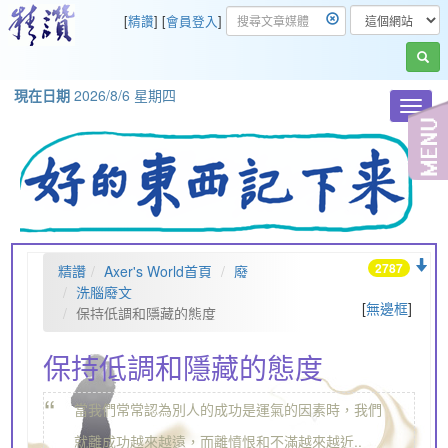
[
精讚
] [
會員登入
]
現在日期
2026/8/6 星期四
Toggl
navig
2787
精讚
Axer's World首頁
廢
洗腦廢文
[
無邊框
]
保持低調和隱藏的態度
保持低調和隱藏的態度
“
當我們常常認為別人的成功是運氣的因素時，我們
„
就離成功越來越遠，而離憤恨和不滿越來越近..