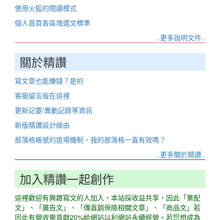
使用火狐的閱讀模式
個人首頁各區塊選文標準
..更多說明文件..
關於精讚
寫文章也能賺錢？是的
客服留言版在這裡
更新記要/異動記錄等資訊
新版精讚設計緣由
部落格帳號的退場機制，我的部落格一直有效嗎？
..更多關於精讚..
加入精讚一起創作
這裡歡迎有興趣寫文的人加入，本站採收益共享，因此「業配
文」、「廣告文」、「傳直銷保險相關文章」、「商品文」若
因此有營收需貢獻20%給網站以利網站永續經營。若您想成為