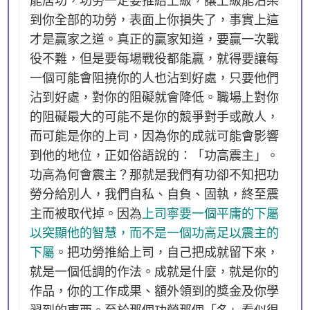
到你全部的功勞，表面上你損失了，事實上這
才是贏家之道。真正的贏家知道，要贏一次戰
役不難，但是要每場戰役都能贏，就得要讓每
一個可能會阻撓你的人也沾到好處，只要他們
沾到好處，對你的阻礙就會降低。職場上對你
的阻礙最大的可能不是你的競爭對手或敵人，
而可能是你的上司，因為你的成就可能會影響
到他的地位，正如俗語說的：「功高震主」。
功高為何會震主？那就是我們有功卻不知把功
勞分給別人，我們自私、自負、固執，終至震
主而被取代掉。因為
上司寧要一個平庸的下屬
以突顯他的智慧，而不是一個功高足以震主的
下屬
。把功勞推給上司，自己把成就留下來，
就是一個低調的作法。成就是什麼，就是你的
作品，你的工作成果、額外領到的獎金及你學
習到的東西。至於那個功勞那個「名」看似很