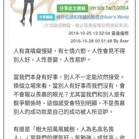
//n.sfs.tw/10084
分享此文連結
保持低調和隱藏的態度@Axer's World
分享連結
(文章歡迎轉載，務必尊重版權註明連結來源)
2019-10-25 13:32:04 最後編修
2016-10-28 00:51:48 By Axer
人有貪嗔癡慢疑，有七情六慾。人性會見不得
別人好，人性善變，人性易妒。
當我們本身有好事，別人不一定能欣然接受。
換個立場來看，當別人有好事而我們沒有，會
不會報以羨慕的眼光？尤其當我們和別人是有
競爭關係時，這個感受會特別明顯，不是羨慕
別人的成功就是自己的成功被人所忌妒。
有道是「樹大招風風撼樹，人為名高名喪
人」，當我們的運氣旺、氣勢強、成就高、收