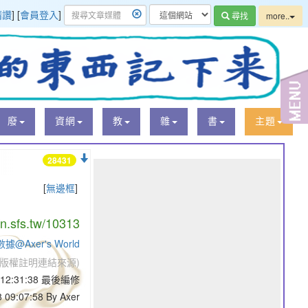
精讚
] [
會員登入
]
尋找
more..
廢
資網
教
雜
書
主題
28431
[
無邊框
]
/n.sfs.tw/10313
Axer's World
版權註明連結來源)
4 12:31:38 最後編修
 09:07:58 By Axer