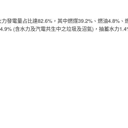
火力發電量占比達82.6%，其中燃煤39.2%、燃油4.8%、燃
4.9% (含水力及汽電共生中之垃圾及沼氣)，抽蓄水力1.