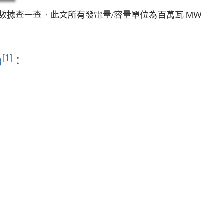
據查一查，此文所有發電量/容量單位為百萬瓦 MW
[1]
)
：