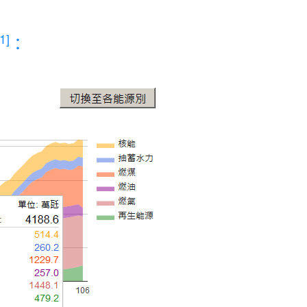
[1]
：