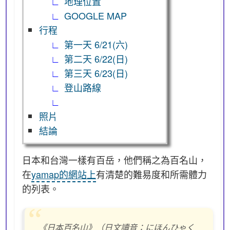
地理位置
GOOGLE MAP
行程
第一天 6/21(六)
第二天 6/22(日)
第三天 6/23(日)
登山路線
照片
結論
日本和台灣一樣有百岳，他們稱之為百名山，
在
yamap的網站上
有清楚的難易度和所需體力
的列表。
《日本百名山》（日文讀音：にほんひゃく