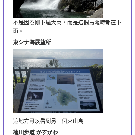
不是因為剛下過大雨，而是這個島隨時都在下
雨。
東シナ海展望所
這地方可以看到另一個火山島
楠川步道 かすがわ