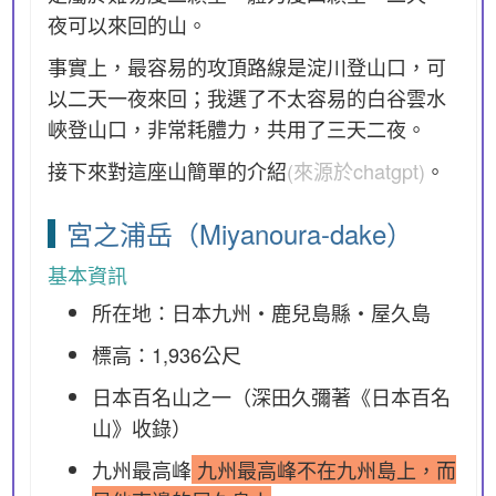
夜可以來回的山。
事實上，最容易的攻頂路線是淀川登山口，可
以二天一夜來回；我選了不太容易的白谷雲水
峽登山口，非常耗體力，共用了三天二夜。
接下來對這座山簡單的介紹
(來源於chatgpt)
。
宮之浦岳（Miyanoura-dake）
基本資訊
所在地：日本九州・鹿兒島縣・屋久島
標高：1,936公尺
日本百名山之一（深田久彌著《日本百名
山》收錄）
九州最高峰
九州最高峰不在九州島上，而