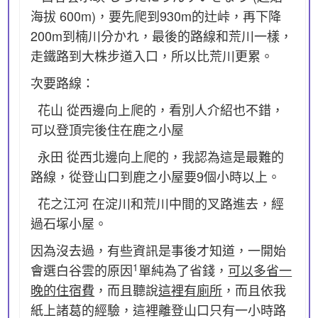
海拔 600m)，要先爬到930m的辻峠，再下降
200m到楠川分かれ，最後的路線和荒川一樣，
走鐵路到大株步道入口，所以比荒川更累。
次要路線：
花山 從西邊向上爬的，看別人介紹也不錯，
可以登頂完後住在鹿之小屋
永田 從西北邊向上爬的，我認為這是最難的
路線，從登山口到鹿之小屋要9個小時以上。
花之江河 在淀川和荒川中間的叉路進去，經
過石塚小屋。
因為沒去過，有些資訊是事後才知道，一開始
1
會選白谷雲的原因
單純為了省錢，
可以多省一
晚的住宿費
，而且聽說
這裡有廁所
，而且依我
紙上諸葛的經驗，這裡離登山口只有一小時路