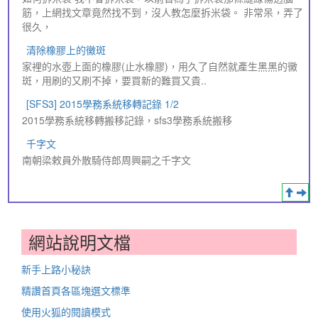
筋，上網找文章竟然找不到，沒人教怎麼拆米袋。 非常呆，弄了
很久，
清除橡膠上的黴斑
家裡的水壺上面的橡膠(止水橡膠)，用久了自然就產生黑黑的黴
斑，用刷的又刷不掉，要買新的難買又貴..
[SFS3] 2015學務系統移轉記錄 1/2
2015學務系統移轉搬移記錄，sfs3學務系統搬移
千字文
南朝梁敕員外散騎侍郎周興嗣之千字文
網站說明文檔
新手上路小秘訣
精讚首頁各區塊選文標準
使用火狐的閱讀模式