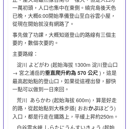
一萬初頭，人口也集中在東側。繞完島後天色
已晚，大概6:00開始準備登山至白谷雲小屋，
從現在開始就沒有網路了。
事先做了功課，大概知道登山的路線有三個主
要的，數個次要的。
主要路線：
淀川 よどがわ (起始海拔 1300m 淀川登山口
→ 宮之浦岳的
)，這是
垂直爬升約為 570 公尺
最高起始點的登山口，如果從這裡出發，腳快
一點可以做到一日來回。
荒川 あらかわ (起始海拔 600m)，算是好走
的路，從起始點到大株步道( おお
ほどう)
かぶ
入口，都是行走在鐵路上，平緩上昇約250m。
白谷雲水峽 しらたにうんすいきょう (起始