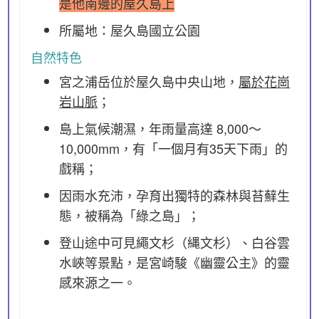
是他南邊的屋久島上
所屬地：屋久島國立公園
自然特色
宮之浦岳位於屋久島中央山地，
屬於花崗
岩山脈
；
島上氣候潮濕，年雨量高達 8,000～
10,000mm，有「一個月有35天下雨」的
戲稱；
因雨水充沛，孕育出獨特的森林與苔蘚生
態，被稱為「綠之島」；
登山途中可見繩文杉（縄文杉）、白谷雲
水峽等景點，是宮崎駿《幽靈公主》的靈
感來源之一。