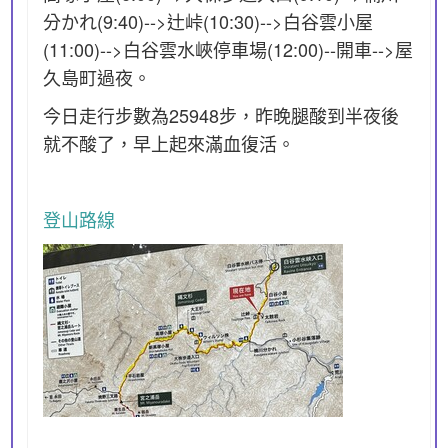
分かれ(9:40)-->辻峠(10:30)-->白谷雲小屋
(11:00)-->白谷雲水峽停車場(12:00)--開車-->屋
久島町過夜。
今日走行步數為25948步，昨晚腿酸到半夜後
就不酸了，早上起來滿血復活。
登山路線