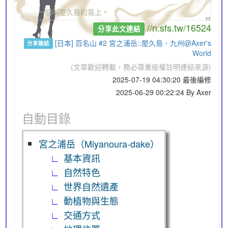
„
一個叫屋久島的島上。
//n.sfs.tw/16524
分享此文連結
[日本] 百名山 #2 宮之浦岳::屋久島．九州@Axer's
分享連結
World
(文章歡迎轉載，務必尊重版權註明連結來源)
2025-07-19 04:30:20 最後編修
2025-06-29 00:22:24 By Axer
自動目錄
宮之浦岳（Miyanoura-dake）
基本資訊
自然特色
世界自然遺產
動植物與生態
交通方式