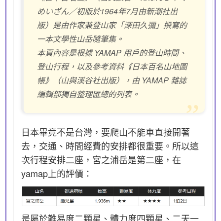
めいざん／初版於1964年7月由新潮社出
版）是由作家兼登山家「深田久彌」撰寫的
一本文學性山岳隨筆集。
本頁內容是根據 YAMAP 用戶的登山時間、
登山行程，以及參考資料《日本百名山地圖
帳》（山與溪谷社出版），由 YAMAP 雜誌
編輯部獨自整理匯總的列表。
日本畢竟不是台灣，要爬山不能車直接開著
去，交通、時間經費的安排都很重要。所以這
次行程安排二座，宮之浦岳是第二座，在
yamap上的評價：
是屬於難易度二顆星、體力度四顆星、二天一