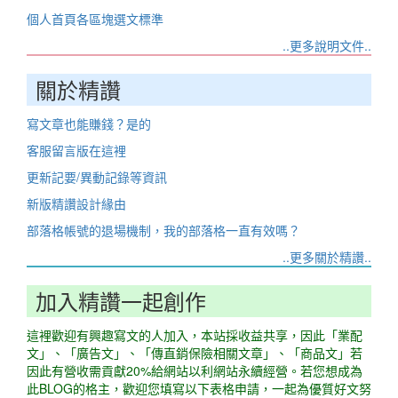
個人首頁各區塊選文標準
..更多說明文件..
關於精讚
寫文章也能賺錢？是的
客服留言版在這裡
更新記要/異動記錄等資訊
新版精讚設計緣由
部落格帳號的退場機制，我的部落格一直有效嗎？
..更多關於精讚..
加入精讚一起創作
這裡歡迎有興趣寫文的人加入，本站採收益共享，因此「業配
文」、「廣告文」、「傳直銷保險相關文章」、「商品文」若
因此有營收需貢獻20%給網站以利網站永續經營。若您想成為
此BLOG的格主，歡迎您填寫以下表格申請，一起為優質好文努