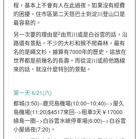
程，基本上不會有人在此過夜。如果沒有經費
的困擾，住市區第二天搭巴士到淀川登山口是
最容易的。
2
另一次要的理由是
由荒川或是白谷雲的話，沿
路還有景點，不少的大杉和猴不爬森林，最有
名的是繩文杉，據算有7000年的歷史，這放在
世界都是前幾名的長壽。而從淀川或前他路線
來的話，就沒什麼特別的景點。
第一天 6/21(六)
都城(3:50)--鹿児島機場(10:00~10:40)-->屋久
島機場(11:20)$4517來回-->租車3天￥17000
繞島一圈-->白谷雲水峽停車場(6:00)-->白谷雲
小屋過夜(7:20)。