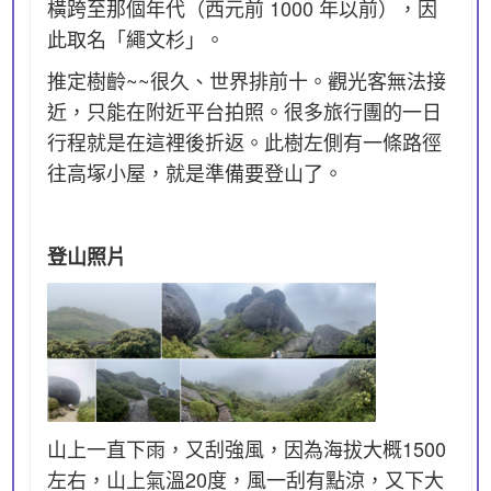
橫跨至那個年代（西元前 1000 年以前），因
此取名「繩文杉」。
推定樹齡~~很久、世界排前十。觀光客無法接
近，只能在附近平台拍照。很多旅行團的一日
行程就是在這裡後折返。此樹左側有一條路徑
往高塚小屋，就是準備要登山了。
登山照片
山上一直下雨，又刮強風，因為海拔大概1500
左右，山上氣溫20度，風一刮有點涼，又下大