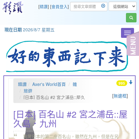
[
精讚
] [
會員登入
]
現在日期
2026/8/7 星期五
Toggl
navig
995
精讚
Axer's World首頁
雜
旅遊
[
無邊框
]
[日本] 百名山 #2 宮之浦岳::屋久
島．九州
[日本] 百名山 #2 宮之浦岳::屋
久島．九州
“
我爬日本的第二座百名山，雖然在九州，但是在另