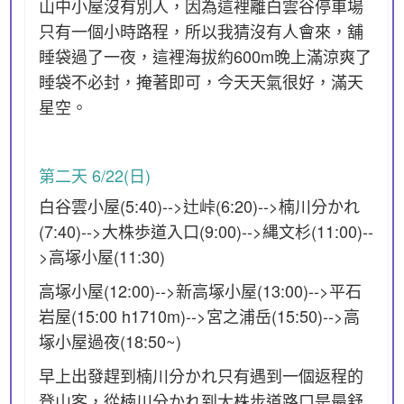
山中小屋沒有別人，因為這裡離白雲谷停車場
只有一個小時路程，所以我猜沒有人會來，舖
睡袋過了一夜，這裡海拔約600m晚上滿涼爽了
睡袋不必封，掩著即可，今天天氣很好，滿天
星空。
第二天 6/22(日)
白谷雲小屋(5:40)-->辻峠(6:20)-->楠川分かれ
(7:40)-->大株歩道入口(9:00)-->縄文杉(11:00)--
>高塚小屋(11:30)
高塚小屋(12:00)-->新高塚小屋(13:00)-->平石
岩屋(15:00 h1710m)-->宮之浦岳(15:50)-->高
塚小屋過夜(18:50~)
早上出發趕到楠川分かれ只有遇到一個返程的
登山客，從楠川分かれ到大株步道路口是最舒