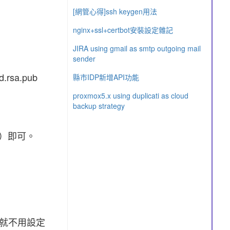
[網管心得]ssh keygen用法
nginx+ssl+certbot安裝設定雜記
JIRA using gmail as smtp outgoing mail
sender
sa.pub
縣市IDP新增API功能
proxmox5.x using duplicati as cloud
backup strategy
鍵）即可。
就不用設定