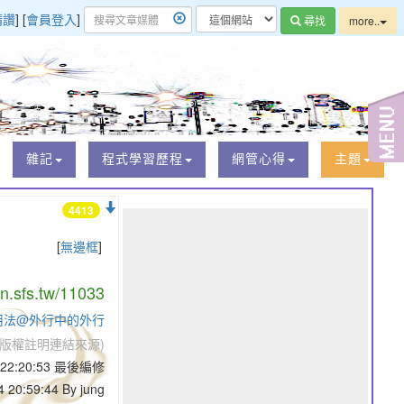
精讚
] [
會員登入
]
尋找
more..
雜記
程式學習歷程
網管心得
主題
4413
[
無邊框
]
/n.sfs.tw/11033
gen用法@外行中的外行
版權註明連結來源)
5 22:20:53 最後編修
 20:59:44 By jung