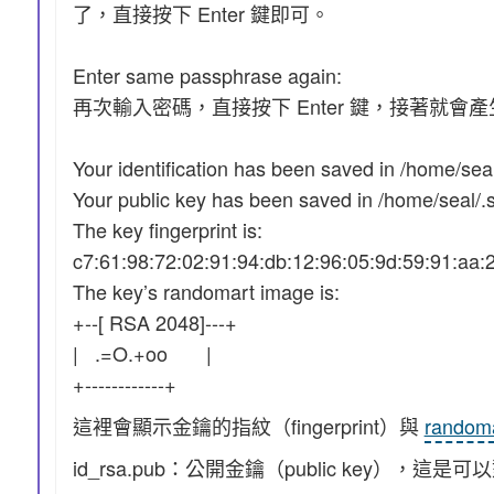
了，直接按下 Enter 鍵即可。
Enter same passphrase again:
再次輸入密碼，直接按下 Enter 鍵，接著就會
Your identification has been saved in /home/seal
Your public key has been saved in /home/seal/.
The key fingerprint is:
c7:61:98:72:02:91:94:db:12:96:05:9d:59:91:aa:
The key’s randomart image is:
+--[ RSA 2048]---+
| .=O.+oo |
+------------+
這裡會顯示金鑰的指紋（fingerprint）與
random
id_rsa.pub：公開金鑰（public key）