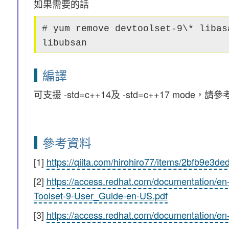
如果需要的話
# yum remove devtoolset-9\* libas
libubsan
編譯
可支援 -std=c++14及 -std=c++17 mode，請
參考資料
[1]
https://qiita.com/hirohiro77/items/2bfb9e3d
[2]
https://access.redhat.com/documentation/e
Toolset-9-User_Guide-en-US.pdf
[3]
https://access.redhat.com/documentation/en-