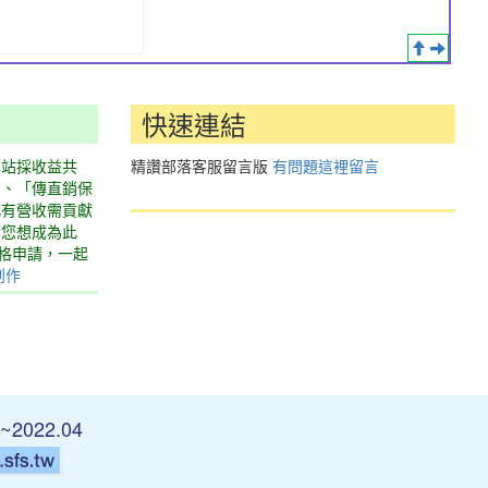
快速連結
本站採收益共
精讚部落客服留言版
有問題這裡留言
」、「傳直銷保
此有營收需貢獻
若您想成為此
表格申請，一起
創作
~2022.04