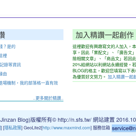
讚
加入精讚一起創作
錢？是的
這裡歡迎有興趣寫文的人加入，
享，因此「業配文」、「廣告文
這裡
險相關文章」、「商品文」若因
動記錄等資訊
20%給網站以利網站永續經營。
BLOG的格主，歡迎您填寫以下
緣由
為優質好文努力。
加入精讚一起
退場機制，我的部落格一直有效
..更多關於精讚..
nzan Blog)版權所有© http://n.sfs.tw/ 網站建置 2016.10
明
] [
隱私政策
] GeoLite2[
http://www.maxmind.com
] 服務信箱