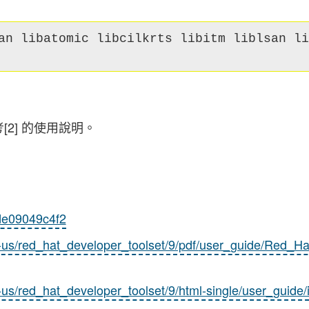
an libatomic libcilkrts libitm liblsan li
參考[2] 的使用說明。
ede09049c4f2
n-us/red_hat_developer_toolset/9/pdf/user_guide/Red_H
us/red_hat_developer_toolset/9/html-single/user_guide/