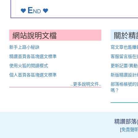
E
ND
網站說明文檔
關於精
新手上路小秘訣
寫文章也能賺
精讚首頁各區塊選文標準
客服留言版在
使用火狐的閱讀模式
更新記要/異
個人首頁各區塊選文標準
新版精讚設計
..更多說明文件..
部落格帳號的
嗎？
精讚部落(Ji
[
免責聲