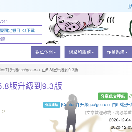
[
7:44
節慶國定假日 ics下載
黴體
數位休閒
網路和服務
作業系統
ntos7] 升級gcc/gcc-c++ 由5.8版升級到9.3版
 由5.8版升級到9.3版
/
分享此文連結
„
[Centos7] 升級gcc/gcc-c++ 由5.
分享連結
(文章歡迎轉載，務必尊重
2020-12-0
2020-12-0