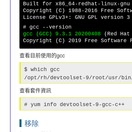
Built for x86_64-redhat-linux-gnu
Copyright (C) 1988-2016 Free Soft
License GPLv3+: GNU GPL version 3
# gcc --version
gcc (GCC) 9.3.1 20200408
(Red Hat 
Copyright (C) 2019 Free Software 
查看目前使用的gcc
$ which gcc
/opt/rh/devtoolset-9/root/usr/bin
查看套件資訊
# yum info devtoolset-9-gcc-c++
移除