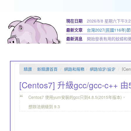
現在日期
2026/8/8 星期六
下午3:2
最新文章
台灣2027(民國116年)
最新消息
開始發表有用的蚊蟑和
精讚
新精讚首頁
網路和服務
網路協定/設定
[Ce
[Centos7] 升級gcc/gcc-c++
“
Centos7 使用yum安裝的gcc只到4.8.5(2015年版本)，
想辦法網級到 9.3