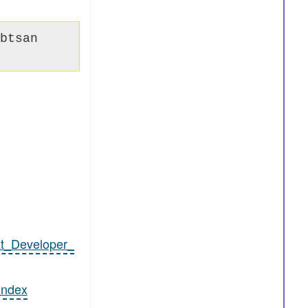
btsan
at_Developer_
index