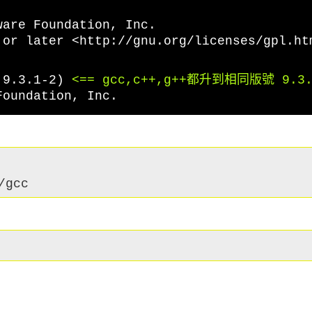
ware Foundation, Inc.
 or later <http://gnu.org/licenses/gpl.ht
9.3.1-2)
<== gcc,c++,g++都升到相同版號 9.3.
Foundation, Inc.
/gcc