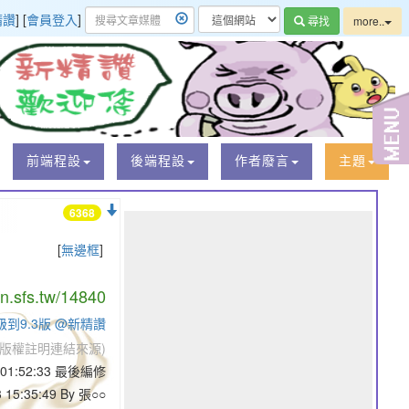
精讚
] [
會員登入
]
尋找
more..
前端程設
後端程設
作者廢言
主題
6368
[
無邊框
]
/n.sfs.tw/14840
8版升級到9.3版 @新精讚
版權註明連結來源)
4 01:52:33 最後編修
3 15:35:49 By 張○○