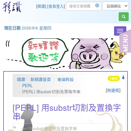
[
精讚
] [
會員登入
]
現在日期
2026/8/6 星期四
Toggl
navig
1804
精讚
新精讚首頁
後端程設
PERL
[
無邊框
]
[PERL] 用substr切割及置換字串
[PERL] 用substr切割及置換字
串
“
„
perl用substr來切割及置換字串