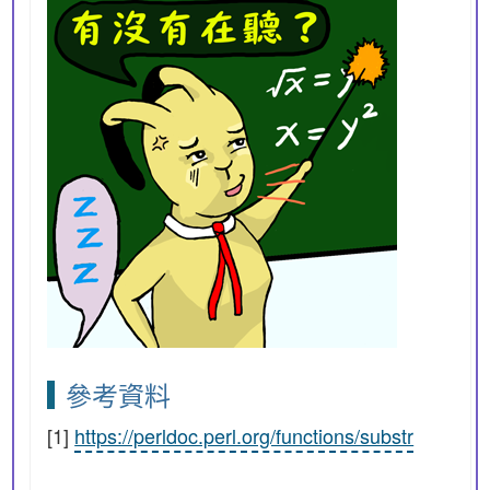
參考資料
[1]
https://perldoc.perl.org/functions/substr