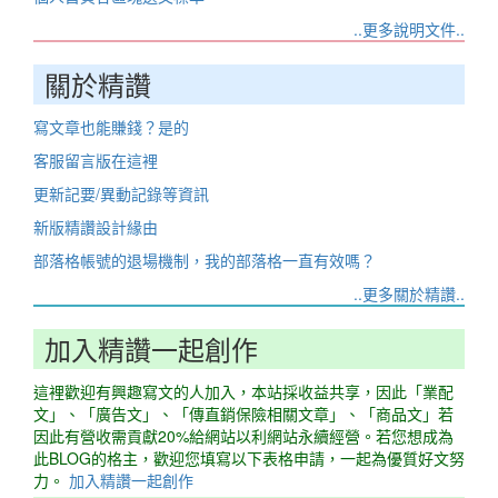
..更多說明文件..
關於精讚
寫文章也能賺錢？是的
客服留言版在這裡
更新記要/異動記錄等資訊
新版精讚設計緣由
部落格帳號的退場機制，我的部落格一直有效嗎？
..更多關於精讚..
加入精讚一起創作
這裡歡迎有興趣寫文的人加入，本站採收益共享，因此「業配
文」、「廣告文」、「傳直銷保險相關文章」、「商品文」若
因此有營收需貢獻20%給網站以利網站永續經營。若您想成為
此BLOG的格主，歡迎您填寫以下表格申請，一起為優質好文努
力。
加入精讚一起創作