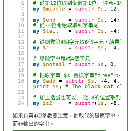
6
# 從第12位取到倒數第1位, 注意-1
7
my
$middle
= 
substr
$s
, 12, -1
8
9
my
$end
= 
substr
$s
, 14;   
10
# 從-4位開始取取到字串尾
11
my
$tail
= 
substr
$s
, -4;   
12
13
# 從倒數第4個字元取6個字元，結果等
14
my
$z
= 
substr
$s
, -4, 6;
15
16
# 移除字串尾端4個字元
17
my
$notail
= 
substr
$s
, 0, -4;
18
19
# 把原字串 $s 置換字串"tree"=>"flo
20
my
$add
= 
substr
$s
, -4, 4, 
"f
21
print
$s
; 
# The black cat clim
22
23
# 加上括號也可以, 從-8的位置取到-2
24
my
$z2
= 
substr
(
$s
, -8, -2
如果有第4項參數要注意，他取代的是原字串，
而非輸出的字串。