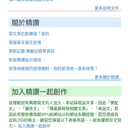
..更多說明文件..
關於精讚
寫文章也能賺錢？是的
客服留言版在這裡
更新記要/異動記錄等資訊
新版精讚設計緣由
部落格帳號的退場機制，我的部落格一直有效嗎？
..更多關於精讚..
加入精讚一起創作
這裡歡迎有興趣寫文的人加入，本站採收益共享，因此「業配
文」、「廣告文」、「傳直銷保險相關文章」、「商品文」若
因此有營收需貢獻20%給網站以利網站永續經營。若您想成為
此BLOG的格主，歡迎您填寫以下表格申請，一起為優質好文努
力。
加入精讚一起創作