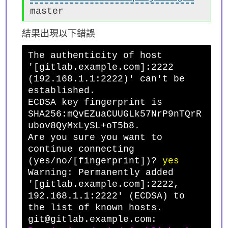
master
結果出現以下錯誤
The authenticity of host
'[gitlab.example.com]:2222
(192.168.1.1:2222)' can't be
established.
ECDSA key fingerprint is
SHA256:mQvEZuaCUUGLk57NrP9nTQrR
ubov8QyMxLySL+oT5b8.
Are you sure you want to
continue connecting
(yes/no/[fingerprint])?
yes
Warning: Permanently added
'[gitlab.example.com]:2222,
192.168.1.1:2222' (ECDSA) to
the list of known hosts.
git@gitlab.example.com: