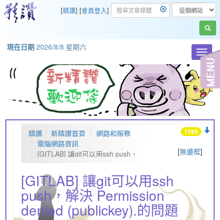
[
精讚
] [
會員登入
]
現在日期
2026/8/8 星期六
Toggl
navig
1760
精讚
新精讚首頁
網路和服務
電腦網路資訊
[
無邊框
]
[GITLAB] 讓git可以用ssh push，
解決 Permission denied (publickey).
的問題
[GITLAB] 讓git可以用ssh
push，解決 Permission
denied (publickey).的問題