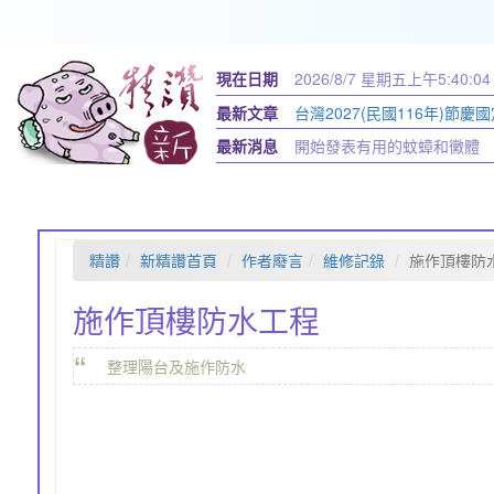
現在日期
2026/8/7 星期五
上午5:40:05
最新文章
台灣2027(民國116年)節慶國
最新消息
開始發表有用的蚊蟑和黴體
精讚
新精讚首頁
作者廢言
維修記錄
施作頂樓防
施作頂樓防水工程
“
整理陽台及施作防水