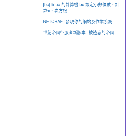
[bc] linux 的計算機 bc 設定小數位數、計
算π、次方根
NETCRAFT發現你的網站及作業系統
世紀帝國征服者新版本--被遺忘的帝國