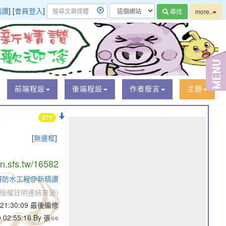
精讚
] [
會員登入
]
尋找
more..
前端程設
後端程設
作者廢言
主題
371
[
無邊框
]
/n.sfs.tw/16582
樓防水工程@新精讚
版權註明連結來源)
4 21:30:09 最後編修
0 02:55:16 By 張○○