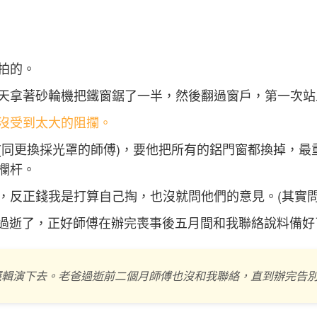
拍的。
天拿著砂輪機把鐵窗鋸了一半，然後翻過窗戶，第一次站
沒受到太大的阻攔。
(同更換採光罩的師傅)，要他把所有的鋁門窗都換掉，最
欄杆。
，反正錢我是打算自己掏，也沒就問他們的意見。(其實問
就過逝了，正好師傅在辦完喪事後五月間和我聯絡說料備
邏輯演下去。老爸過逝前二個月師傅也沒和我聯絡，直到辦完告