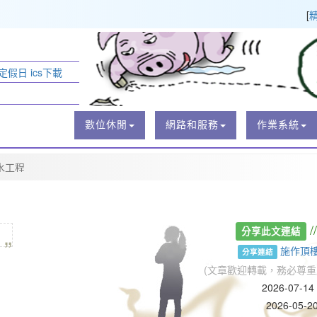
[
定假日 ics下載
數位休閒
網路和服務
作業系統
水工程
„
/
分享此文連結
施作頂
分享連結
(文章歡迎轉載，務必尊重
2026-07-1
2026-05-2