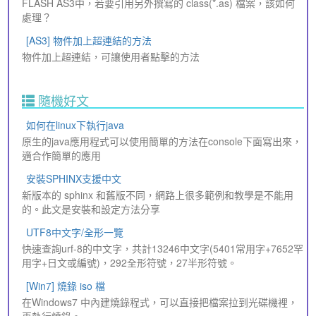
FLASH AS3中，若要引用另外撰寫的 class(*.as) 檔案，該如何
處理？
[AS3] 物件加上超連結的方法
物件加上超連結，可讓使用者點擊的方法
隨機好文
如何在linux下執行java
原生的java應用程式可以使用簡單的方法在console下面寫出來，
適合作簡單的應用
安裝SPHINX支援中文
新版本的 sphinx 和舊版不同，網路上很多範例和教學是不能用
的。此文是安裝和設定方法分享
UTF8中文字/全形一覽
快速查詢urf-8的中文字，共計13246中文字(5401常用字+7652罕
用字+日文或編號)，292全形符號，27半形符號。
[Win7] 燒錄 iso 檔
在Windows7 中內建燒錄程式，可以直接把檔案拉到光碟機裡，