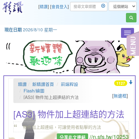
[
精讚
] [
會員登入
]
現在日期
2026/8/10 星期一
Toggl
navig
1127
精讚
新精讚首頁
前端程設
Flash/繪圖
[
無邊框
]
[AS3] 物件加上超連結的方法
[AS3] 物件加上超連結的方法
“
„
物件加上超連結，可讓使用者點擊的方法
//n.sfs.tw/10253
分享此文連結