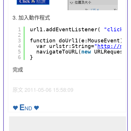
3. 加入動作程式
1
url1.addEventListener( 
"click"
,
2
3
function doUrl1(e:MouseEvent){
4
var urlstr:String=
"
http://n.s
5
navigateToURL(
new
URLRequest(
6
}
完成
原文 2011-05-06 15:58:09
E
ND