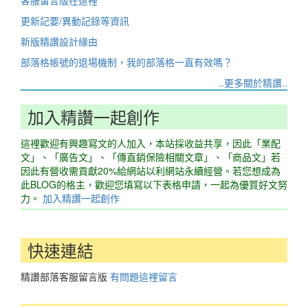
客服留言版在這裡
更新記要/異動記錄等資訊
新版精讚設計緣由
部落格帳號的退場機制，我的部落格一直有效嗎？
..更多關於精讚..
加入精讚一起創作
這裡歡迎有興趣寫文的人加入，本站採收益共享，因此「業配
文」、「廣告文」、「傳直銷保險相關文章」、「商品文」若
因此有營收需貢獻20%給網站以利網站永續經營。若您想成為
此BLOG的格主，歡迎您填寫以下表格申請，一起為優質好文努
力。
加入精讚一起創作
快速連結
精讚部落客服留言版
有問題這裡留言