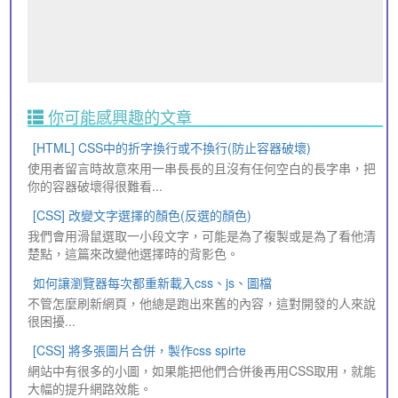
你可能感興趣的文章
[HTML] CSS中的折字換行或不換行(防止容器破壞)
使用者留言時故意來用一串長長的且沒有任何空白的長字串，把
你的容器破壞得很難看...
[CSS] 改變文字選擇的顏色(反選的顏色)
我們會用滑鼠選取一小段文字，可能是為了複製或是為了看他清
楚點，這篇來改變他選擇時的背影色。
如何讓瀏覽器每次都重新載入css、js、圖檔
不管怎麼刷新網頁，他總是跑出來舊的內容，這對開發的人來說
很困擾...
[CSS] 將多張圖片合併，製作css spirte
網站中有很多的小圖，如果能把他們合併後再用CSS取用，就能
大幅的提升網路效能。