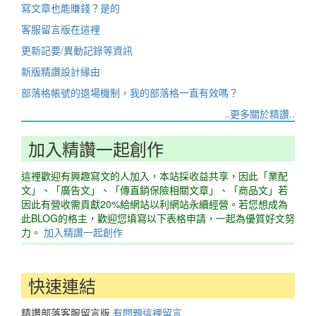
寫文章也能賺錢？是的
客服留言版在這裡
更新記要/異動記錄等資訊
新版精讚設計緣由
部落格帳號的退場機制，我的部落格一直有效嗎？
..更多關於精讚..
加入精讚一起創作
這裡歡迎有興趣寫文的人加入，本站採收益共享，因此「業配
文」、「廣告文」、「傳直銷保險相關文章」、「商品文」若
因此有營收需貢獻20%給網站以利網站永續經營。若您想成為
此BLOG的格主，歡迎您填寫以下表格申請，一起為優質好文努
力。
加入精讚一起創作
快速連結
精讚部落客服留言版
有問題這裡留言