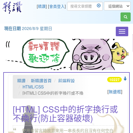
[
精讚
] [
會員登入
]
現在日期
2026/8/9 星期日
Toggl
navig
10227
精讚
新精讚首頁
前端程設
HTML/CSS
[
無邊框
]
[HTML] CSS中的折字換行或不換
行(防止容器破壞)
[HTML] CSS中的折字換行或
不換行(防止容器破壞)
“
使用者留言時故意來用一串長長的且沒有任何空白