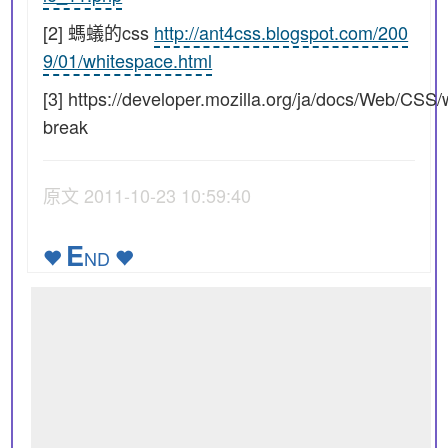
[2] 螞蟻的css
http://ant4css.blogspot.com/200
9/01/whitespace.html
[3] https://developer.mozilla.org/ja/docs/Web/CSS/
break
原文 2011-10-23 10:59:40
E
ND