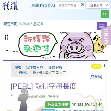
[
精讚
] [
會員登入
]
現在日期
2026/8/7 星期五
Toggl
navig
3173
精讚
新精讚首頁
後端程設
PERL
[PERL] 取得字串長度
[
無邊框
]
[PERL] 取得字串長度
“
„
使用length來取得字串長度
//n.sfs.tw/13144
分享此文連結