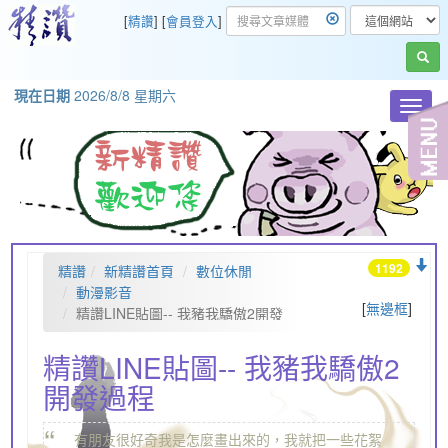
[
精讚
] [
會員登入
]
現在日期
2026/8/8 星期六
Toggl
navig
1192
精讚
新精讚首頁
數位休閒
動漫影音
[
無邊框
]
精讚LINE貼圖-- 我豬我驕傲2開發
過程
精讚LINE貼圖-- 我豬我驕傲2
開發過程
“
有朋友很好奇我是怎麼畫出來的，我就把一些花絮