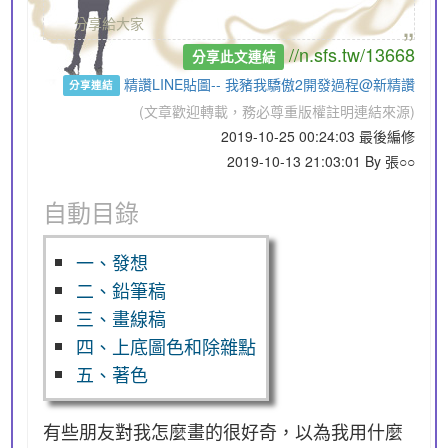
„
分享給大家
//n.sfs.tw/13668
分享此文連結
精讚LINE貼圖-- 我豬我驕傲2開發過程@新精讚
分享連結
(文章歡迎轉載，務必尊重版權註明連結來源)
2019-10-25 00:24:03 最後編修
2019-10-13 21:03:01 By 張○○
自動目錄
一、發想
二、鉛筆稿
三、畫線稿
四、上底圖色和除雜點
五、著色
有些朋友對我怎麼畫的很好奇，以為我用什麼