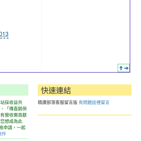
1013
快速連結
本站採收益共
精讚部落客服留言版
有問題這裡留言
」、「傳直銷保
此有營收需貢獻
若您想成為此
表格申請，一起
創作