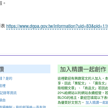
假。
曆表
https://www.dgpa.gov.tw/information?uid=83&pid=1
讚
加入精讚一起創作
錢？是的
這裡歡迎有興趣寫文的人加入，
享，因此「業配文」、「廣告文
這裡
險相關文章」、「商品文」若因
動記錄等資訊
20%給網站以利網站永續經營。
BLOG的格主，歡迎您填寫以下
緣由
為優質好文努力。
加入精讚一起
退場機制，我的部落格一直有效