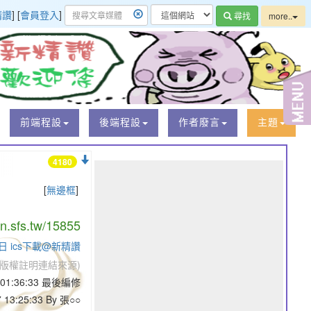
精讚
] [
會員登入
]
尋找
more..
前端程設
後端程設
作者廢言
主題
4180
[
無邊框
]
/n.sfs.tw/15855
日 ics下載@新精讚
版權註明連結來源)
8 01:36:33 最後編修
7 13:25:33 By 張○○