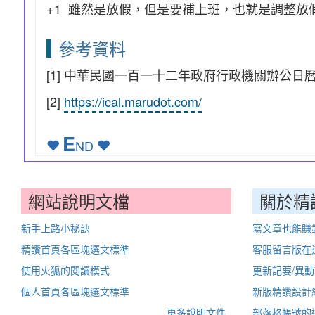
+1 雖然是放假，但是要補上班，也就是調整放
參考資料
[1] 中華民國一百一十二年政府行政機關辦公日
[2]
https://ical.marudot.com/
E
ND
網站說明文檔
關於精
新手上路小秘訣
寫文章也能賺
精讚首頁各區塊選文標準
客服留言版在
使用火狐的閱讀模式
更新記要/異
個人首頁各區塊選文標準
新版精讚設計
..更多說明文件..
部落格帳號的