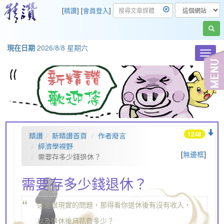
[
精讚
] [
會員登入
]
現在日期
2026/8/8 星期六
Toggl
navig
1248
精讚
新精讚首頁
作者廢言
經濟學視野
[
無邊框
]
需要存多少錢退休？
需要存多少錢退休？
“
這是很現實的問題，那得看你退休後有沒有收入，
„
以及退休後月花費多少？