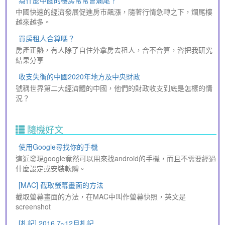
為什麼中國的樓房常常會爛尾？
中國快速的經濟發展促進房市飆漲，隨著行情急轉之下，爛尾樓
越來越多。
買房租人合算嗎？
房產正熱，有人除了自住外拿房去租人，合不合算，咨把我研究
結果分享
收支失衡的中國2020年地方及中央財政
號稱世界第二大經濟體的中國，他們的財政收支到底是怎樣的情
況？
隨機好文
使用Google尋找你的手機
這近發現google竟然可以用來找android的手機，而且不需要經過
什麼設定或安裝軟體。
[MAC] 截取螢幕畫面的方法
截取螢幕畫面的方法，在MAC中叫作螢幕快照，英文是
screenshot
[札記] 2016.7~12月札記