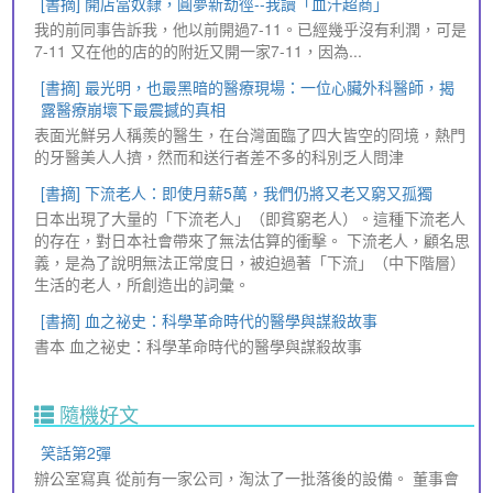
[書摘] 開店當奴隸，圓夢新劫徑--我讀「血汗超商」
我的前同事告訴我，他以前開過7-11。已經幾乎沒有利潤，可是
7-11 又在他的店的的附近又開一家7-11，因為...
[書摘] 最光明，也最黑暗的醫療現場：一位心臟外科醫師，揭
露醫療崩壞下最震撼的真相
表面光鮮另人稱羨的醫生，在台灣面臨了四大皆空的冏境，熱門
的牙醫美人人擠，然而和送行者差不多的科別乏人問津
[書摘] 下流老人：即使月薪5萬，我們仍將又老又窮又孤獨
日本出現了大量的「下流老人」（即貧窮老人）。這種下流老人
的存在，對日本社會帶來了無法估算的衝擊。 下流老人，顧名思
義，是為了說明無法正常度日，被迫過著「下流」（中下階層）
生活的老人，所創造出的詞彙。
[書摘] 血之祕史：科學革命時代的醫學與謀殺故事
書本 血之祕史：科學革命時代的醫學與謀殺故事
隨機好文
笑話第2彈
辦公室寫真 從前有一家公司，淘汰了一批落後的設備。 董事會