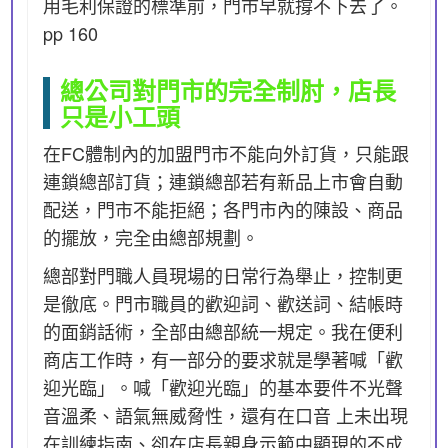
用毛利保證的標準前，門市早就撐不下去了。
pp 160
總公司對門市的完全制肘，店長
只是小工頭
在FC體制內的加盟門市不能向外訂貨，只能跟
連鎖總部訂貨；連鎖總部若有新品上市會自動
配送，門市不能拒絕；各門市內的陳設、商品
的擺放，完全由總部規劃。
總部對門職人員現場的日常行為舉止，控制更
是徹底。門市職員的歡迎詞、歡送詞、結帳時
的面銷話術，全部由總部統一規定。我在便利
商店工作時，有一部分的要求就是學著喊「歡
迎光臨」。喊「歡迎光臨」的基本要件不光聲
音溫柔、語氣無威脅性，還有在口音 上未出現
在訓練指南、卻在店長親身示範中顯現的不成