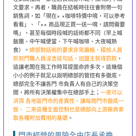
文要求。再者，職員在結帳時往往會附帶一句
銷售詞，如「現在× ×咖啡特價中唷，可以參考
看看」、「×× 商品現正買一送一唷，請問需要
嗎」，甚至每個時段喊的話術都不同（早上喊
飯團、中午喊便當、下午喊咖啡、大夜喊熱
食）。
總部對話術的要求非常嚴格，稽核人員
抓到門職人員沒念這句話，加盟主就得罰款
，
這讓老闆在我工作時耳提面命許多次。這幾個
小小的例子就足以說明總部的管控有多徹底。
總部完全不讓各門 市負責人有自己的決策空
間，將所有決策權集中在總部手上；
一來可以
消弭 各地區門市的差異性，讓每間門市徹底一
致， 二來這種全面控制也是總部向上游廠商索
取各種附加費用的基礎
。
門市經營的風險全由店長承擔