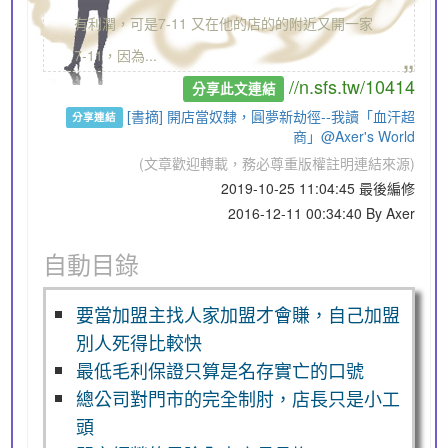
有利潤，可是7-11 又在他的店的的附近又開一家
„
7-11，因為...
//n.sfs.tw/10414
分享此文連結
[書摘] 開店當奴隸，圓夢新劫徑--我讀「血汗超
分享連結
商」@Axer's World
(文章歡迎轉載，務必尊重版權註明連結來源)
2019-10-25 11:04:45 最後編修
2016-12-11 00:34:40 By Axer
自動目錄
要當加盟主找人家加盟才會賺，自己加盟
別人死得比較快
最低毛利保證只算是名存實亡的口號
總公司對門市的完全制肘，店長只是小工
頭