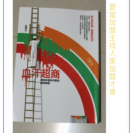
要
當
加
盟
主
找
人
家
加
盟
才
會