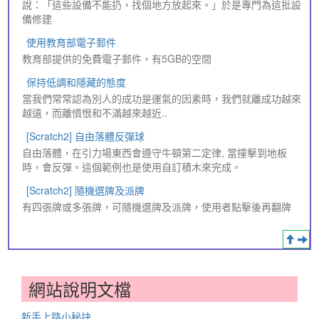
說：「這些設備不能扔，找個地方放起來。」於是專門為這批設
備修建
使用教育部電子郵件
教育部提供的免費電子郵件，有5GB的空間
保持低調和隱藏的態度
當我們常常認為別人的成功是運氣的因素時，我們就離成功越來
越遠，而離憤恨和不滿越來越近..
[Scratch2] 自由落體反彈球
自由落體，在引力場東西會遵守牛頓第二定律, 當撞擊到地板
時，會反彈。這個範例也是使用自訂積木來完成。
[Scratch2] 隨機選牌及派牌
有四張牌或多張牌，可隨機選牌及派牌，使用者點擊後再翻牌
網站說明文檔
新手上路小秘訣