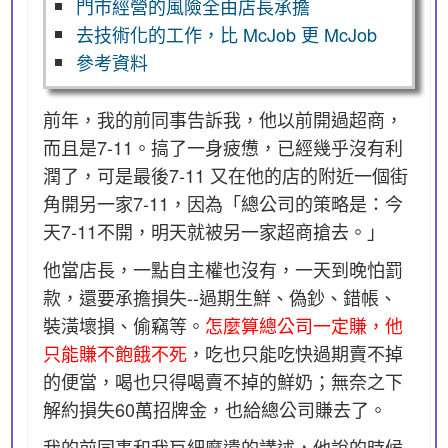
門市經營的風險全由店長承擔
去技術化的工作，比 McJob 更 McJob
參考資料
前年，我的前同事告訴我，他以前開過超商，
而且是7-11。搞了一身疲憊，已經幾乎沒有利
潤了，可是最後7-11 又在他的店的附近一個街
角開另一家7-11，因為「總公司的策略是：今
天7-11不開，明天就被另一家超商搶去。」
他當店長，一點自主權也沒有，一天到晚怕罰
款，還要承擔損失--過期生鮮、偽鈔、錯帳、
裝潢壞損、偷竊等。
怎麼算總公司一定賺，他
只能賺不飽餓不死
，吃也只能吃快過期賣不掉
的便當，喝也只得喝賣不掉的鮮奶；無奈之下
解約損失60萬招牌金，也給總公司賺去了。
我的前同事和我巨細靡遺的講述，他說的時候