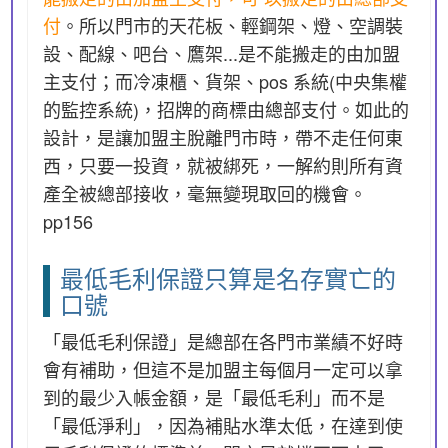
付
。所以門市的天花板、輕鋼架、燈、空調裝
設、配線、吧台、鷹架...是不能搬走的由加盟
主支付；而冷凍櫃、貨架、pos 系統(中央集權
的監控系統)，招牌的商標由總部支付。如此的
設計，是讓加盟主脫離門市時，帶不走任何東
西，只要一投資，就被綁死，一解約則所有資
產全被總部接收，毫無變現取回的機會。
pp156
最低毛利保證只算是名存實亡的
口號
「最低毛利保證」是總部在各門市業績不好時
會有補助，但這不是加盟主每個月一定可以拿
到的最少入帳金額，是「最低毛利」而不是
「最低淨利」，因為補貼水準太低，在達到使