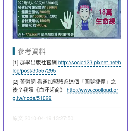
參考資料
[1] 群學出版社官網
http://socio123.pixnet.net/b
log/post/30557295
[2] 苦勞網 看穿加盟體系這個「圓夢捷徑」之
後？我讀《血汗超商》
http://www.coolloud.or
g.tw/node/51029
原文 2010-04-19 13:27:50