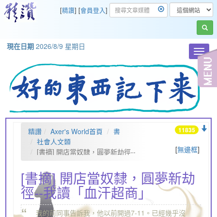
[
精讚
] [
會員登入
]
現在日期
2026/8/9 星期日
Toggl
navig
11835
精讚
Axer's World首頁
書
社會人文類
[
無邊框
]
[書摘] 開店當奴隸，圓夢新劫徑--
我讀「血汗超商」
[書摘] 開店當奴隸，圓夢新劫
徑--我讀「血汗超商」
“
我的前同事告訴我，他以前開過7-11。已經幾乎沒