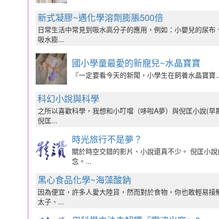
新式凝膠~遇化學溶劑膨脹500倍
日常生活中常見到吸水高分子的應用，例如：小嬰兒的尿布
吸水膨...
國小學童最愛的新寵兒~水晶寶寶
『一定要看今天的新聞，小學生在飼養水晶寶寶..
科幻小說與科學
之所以喜歡科學，我想和小叮噹（哆啦A夢）與倪匡小說(早
倪匡...
時光旅行不是夢？
關於時空交錯的影片、小說還真不少。 倪匡小
念。...
黑心食品化學~海藻酸鈉
因為便宜，許多人愛大陸貨，然而對於食物，你也敢輕易接
太子、...