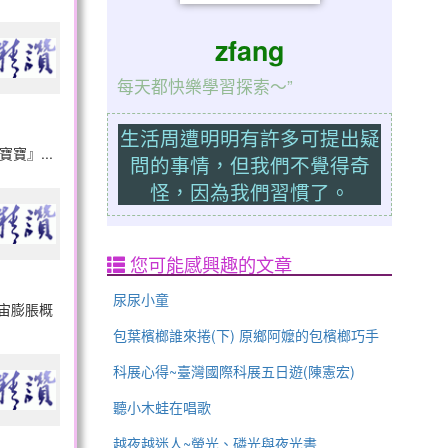
zfang
每天都快樂學習探索～”
生活周遭明明有許多可提出疑
寶』...
問的事情，但我們不覺得奇
怪，因為我們習慣了。
您可能感興趣的文章
尿尿小童
宙膨脹概
包葉檳榔誰來捲(下) 原鄉阿嬤的包檳榔巧手
科展心得~臺灣國際科展五日遊(陳憲宏)
聽小木蛙在唱歌
越夜越迷人~螢光、磷光與夜光書