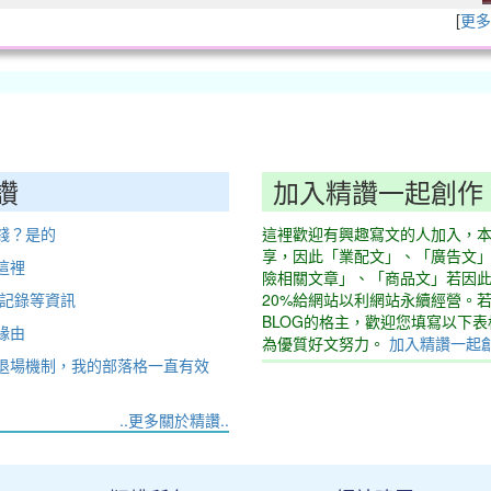
[
更多
讚
加入精讚一起創作
錢？是的
這裡歡迎有興趣寫文的人加入，
享，因此「業配文」、「廣告文
這裡
險相關文章」、「商品文」若因
動記錄等資訊
20%給網站以利網站永續經營。
BLOG的格主，歡迎您填寫以下
緣由
為優質好文努力。
加入精讚一起
退場機制，我的部落格一直有效
..更多關於精讚..