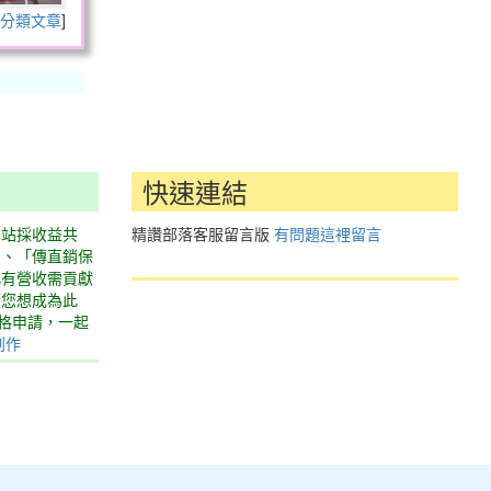
分類文章
]
快速連結
本站採收益共
精讚部落客服留言版
有問題這裡留言
」、「傳直銷保
此有營收需貢獻
若您想成為此
表格申請，一起
創作