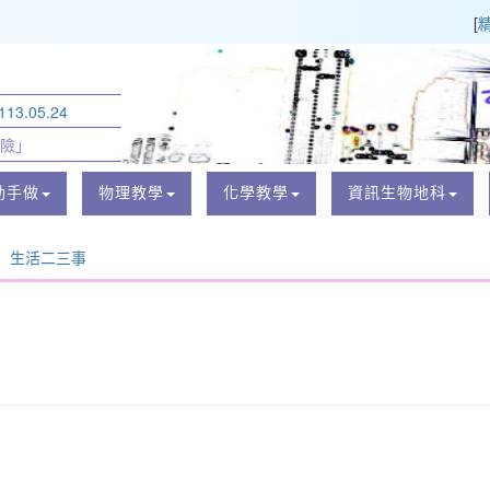
[
3.05.24
險」
動手做
物理教學
化學教學
資訊生物地科
生活二三事