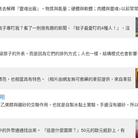
去解釋『靈魂出竅』。物質與能量；硬體與軟體；肉體與靈魂>以前常常疑
蚊子專叮我？看了一則很有趣的新聞，『蚊子最愛叮的4種人！』，沒
於碳原子的外表，而是因為它們的排列方式；人也一樣，結構模式也會影響
漂亮，也相當具有特色。（相片由網友無可救藥的車狂提供，來自車狂
用
聚乙烯醇與硼砂的交聯作用，也就是自製水黏土實驗。手邊沒有硼砂，所
中的外幣通通找出來。 『這是什麼圖案？』50元的歐元紙鈔上，有