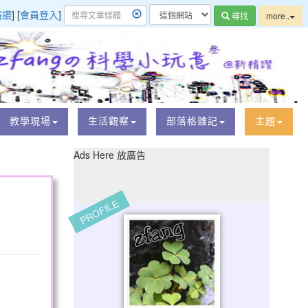
精讚
] [
會員登入
]
尋找
more..
教學現場
生活觀察
部落格雜記
主題
Ads Here 放廣告
PROFILE