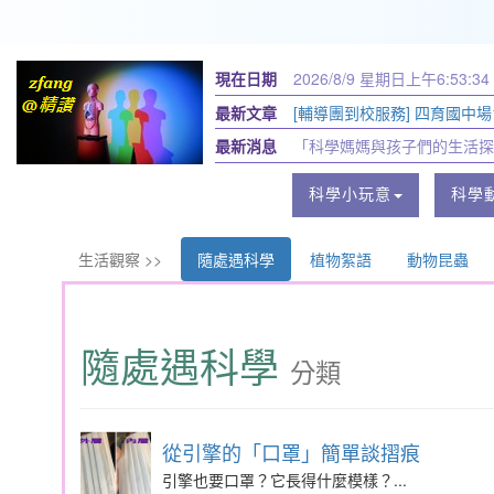
現在日期
2026/8/9 星期日
上午6:53:34
最新文章
[輔導團到校服務] 四育國中場11
最新消息
「科學媽媽與孩子們的生活探
科學小玩意
科學
生活觀察 >>
隨處遇科學
植物絮語
動物昆蟲
隨處遇科學
分類
從引擎的「口罩」簡單談摺痕
引擎也要口罩？它長得什麼模樣？...