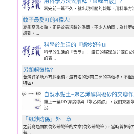
用科學方法去解釋『靈魂出竅』?
寫完前一篇不久，就出現相關的報導，用科學方法
蚊子最愛叮的4種人!
夏季高溫炎熱，正是蚊蟲活躍的季節，不少人納悶：為什麼
想到，...
科學於生活的『絕妙好句』
科學於生活的『哲學』： 鑽石的璀璨並非源自
的表...
另類斜張橋?
台灣許多地方有斜張橋，最有名的是南二高的斜張橋，不但
特區）...
自製水黏土~聚乙烯醇與硼砂的交聯作
繼上一篇DIY彈跳球與『聚乙烯醇』，我們來談
沒...
『紙鈔防偽』外一章
之前寫過關於偽鈔辨識筆的文章(偽鈔辨識筆 )，當時曾把家
著...