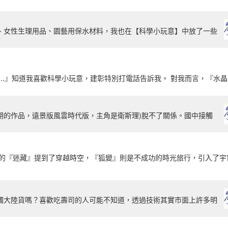
、女性生理用品、園藝用保水材料，我也在【科學小玩意】中放了一些
..』知道我喜歡科學小玩意，建彰特別打電話告訴我。 對我而言，『水晶寶
期的作品，遠景版風雲時代版，主角是衛斯理)脫不了關係。國中接觸
說的『迷藏』提到了穿越時空，『狐變』則是不成功的時光旅行，引入了宇
觸大陸貨嗎？喜歡吃壽司的人可能不知道，透過技術其實市面上許多明